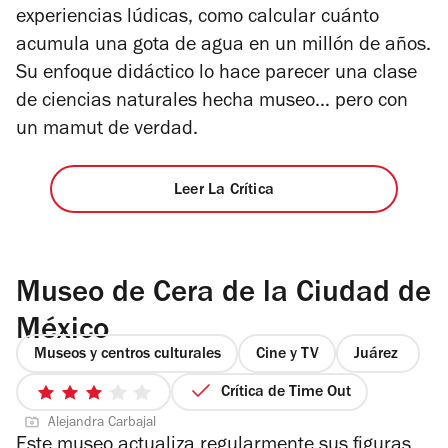
experiencias lúdicas, como calcular cuánto
acumula una gota de agua en un millón de años.
Su enfoque didáctico lo hace parecer una clase
de ciencias naturales hecha museo… pero con
un mamut de verdad.
Leer La Crítica
Museo de Cera de la Ciudad de
México
Museos y centros culturales
Cine y TV
Juárez
Crítica de Time Out
3
Alejandra Carbajal
de
Este museo actualiza regularmente sus figuras