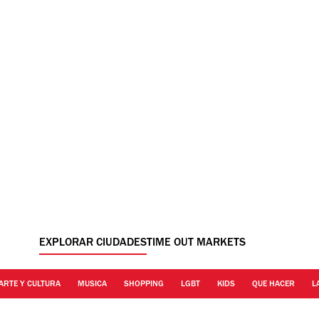
EXPLORAR CIUDADES
TIME OUT MARKETS
ARTE Y CULTURA
MUSICA
SHOPPING
LGBT
KIDS
QUE HACER
L