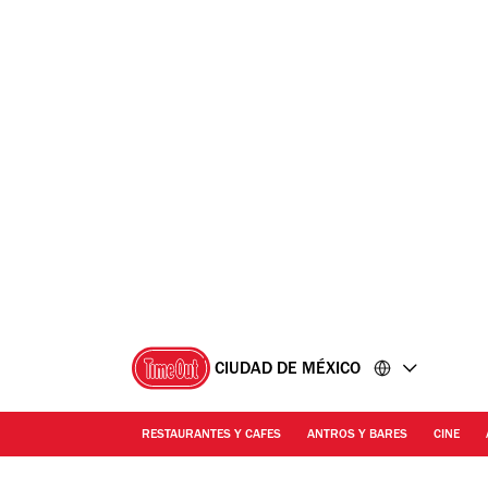
Ir
Ir
al
al
contenido
pie
de
página
CIUDAD DE MÉXICO
RESTAURANTES Y CAFES
ANTROS Y BARES
CINE