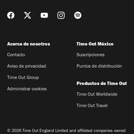
biblioteca, que penosamente cumple la función
de salón ya que los libros no pueden ser
consultados. Todas las actividades en Casa del
Tiempo son gratuitas, aunque hay talleres que
requieren de una cuota de recuperación por los
Acerca de nosotros
Time Out México
materiales.
Contacto
Suscripciones
Aviso de privacidad
Puntos de distribución
Time Out Group
Productos de Time Out
Administrar cookies
Time Out Worldwide
Time Out Travel
© 2026 Time Out England Limited and affiliated companies owned