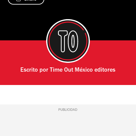
Escrito por
Time Out México editores
PUBLICIDAD