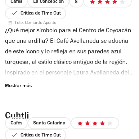
Cafés
La Concepción
precio
4
1
de
Crítica de Time Out
de
5
Foto: Bernardo Aponte
4
estrellas
¿Qué mejor símbolo para el Centro de Coyoacán
que una ardilla? El Café Avellaneda se adueña
de este ícono y lo refleja en sus paredes azul
turquesa, al estilo clásico antiguo de la región.
Inspirado en el personaje Laura Avellaneda del
libro La tregua, de Mario Benedetti, este
pequeño y escondido lugar, definitivamente es
un must al visitar la zona. Cinco bancos junto a
Cuhtli
la barra, dos mesas dobles y una banca a la
Cafés
Santa Catarina
entrada, ofrecen un espacio cómodo y tranquilo
4
de
Crítica de Time Out
para tomar un café hecho a tu medida en