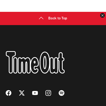
C
Back to Top