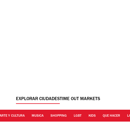
EXPLORAR CIUDADES
TIME OUT MARKETS
ARTE Y CULTURA
MUSICA
SHOPPING
LGBT
KIDS
QUE HACER
L