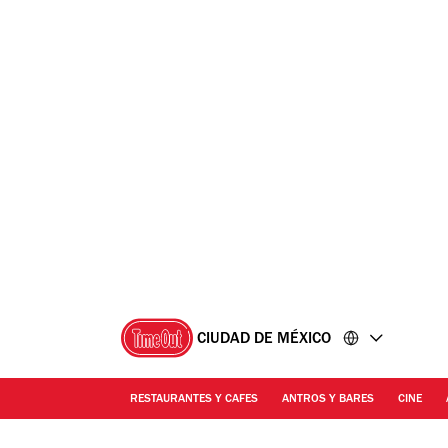
Ir
Ir
al
al
contenido
pie
de
página
CIUDAD DE MÉXICO
RESTAURANTES Y CAFES
ANTROS Y BARES
CINE