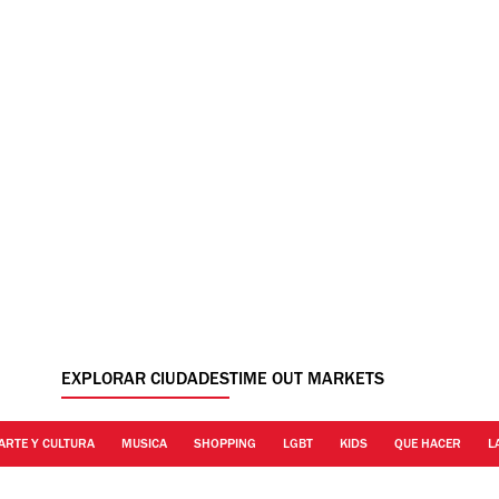
EXPLORAR CIUDADES
TIME OUT MARKETS
ARTE Y CULTURA
MUSICA
SHOPPING
LGBT
KIDS
QUE HACER
L