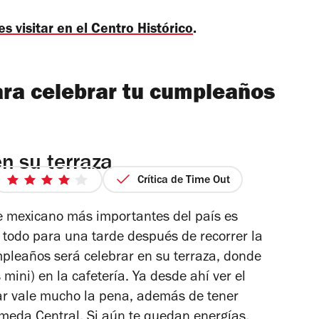
 visitar en el Centro Histórico
.
ara celebrar tu cumpleaños
n su terraza
Crítica de Time Out
4
de
te mexicano más importantes del país es
5
e todo para una tarde después de recorrer la
estrellas
mpleaños será celebrar en su terraza, donde
ini) en la cafetería. Ya desde ahí ver el
rar vale mucho la pena, además de tener
ameda Central. Si aún te quedan energías,