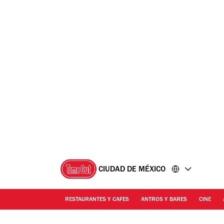
Ir
Ir
al
al
contenido
pie
de
página
CIUDAD DE MÉXICO
RESTAURANTES Y CAFES
ANTROS Y BARES
CINE