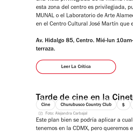
esta zona del centro es privilegiada, pu
MUNAL o el Laboratorio de Arte Alamed
en el Centro Cultural José Martín que e
Av. Hidalgo 85, Centro. Mié-lun 10am
terraza.
Leer La Crítica
Tarde de cine en la Cine
Cine
Churubusco Country Club
prec
Foto: Alejandra Carbajal
1
Este plan bien se podría aplicar a cual
de
tenemos en la CDMX, pero queremos en
4