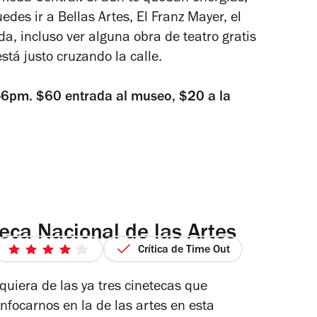
edes ir a Bellas Artes, El Franz Mayer, el
a, incluso ver alguna obra de teatro gratis
stá justo cruzando la calle.
-6pm. $60 entrada al museo, $20 a la
teca Nacional de las Artes
Crítica de Time Out
io
4
de
quiera de las ya tres cinetecas que
5
focarnos en la de las artes en esta
estrellas