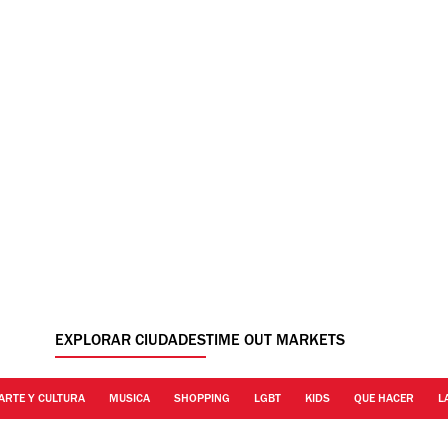
EXPLORAR CIUDADES
TIME OUT MARKETS
ARTE Y CULTURA
MUSICA
SHOPPING
LGBT
KIDS
QUE HACER
L