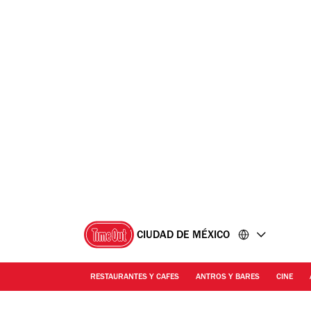
Ir
Ir
al
al
contenido
pie
de
página
CIUDAD DE MÉXICO
RESTAURANTES Y CAFES
ANTROS Y BARES
CINE