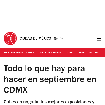
Ir
Ir
al
al
contenido
pie
de
página
CIUDAD DE MÉXICO
RESTAURANTES Y CAFES
ANTROS Y BARES
CINE
ARTE Y CULTURA
Foto: Mariana Guillén
Todo lo que hay para
hacer en septiembre en
CDMX
Chiles en nogada, las mejores exposiciones y