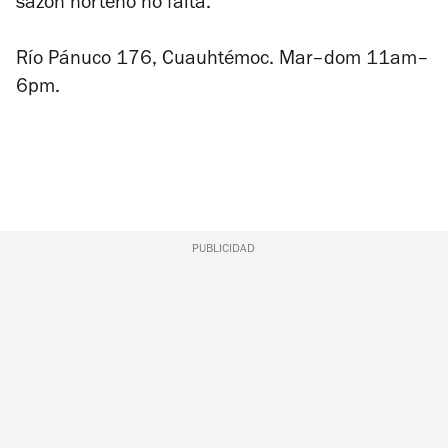
sazón norteño no falta.
Río Pánuco 176, Cuauhtémoc. Mar–dom 11am–
6pm.
PUBLICIDAD