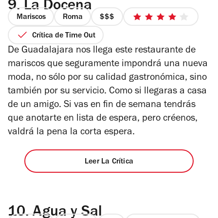
9.
La Docena
Mariscos
Roma
precio
4
3
de
Crítica de Time Out
de
5
De Guadalajara nos llega este restaurante de
4
estrellas
mariscos que seguramente impondrá una nueva
moda, no sólo por su calidad gastronómica, sino
también por su servicio. Como si llegaras a casa
de un amigo. Si vas en fin de semana tendrás
que anotarte en lista de espera, pero créenos,
valdrá la pena la corta espera.
Leer La Crítica
10.
Agua y Sal