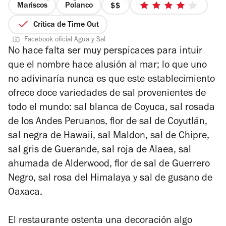
Mariscos
Polanco
precio
4
2
de
Crítica de Time Out
de
5
Facebook oficial Agua y Sal
4
estrellas
No hace falta ser muy perspicaces para intuir
que el nombre hace alusión al mar; lo que uno
no adivinaría nunca es que este establecimiento
ofrece doce variedades de sal provenientes de
todo el mundo: sal blanca de Coyuca, sal rosada
de los Andes Peruanos, flor de sal de Coyutlán,
sal negra de Hawaii, sal Maldon, sal de Chipre,
sal gris de Guerande, sal roja de Alaea, sal
ahumada de Alderwood, flor de sal de Guerrero
Negro, sal rosa del Himalaya y sal de gusano de
Oaxaca.
El restaurante ostenta una decoración algo