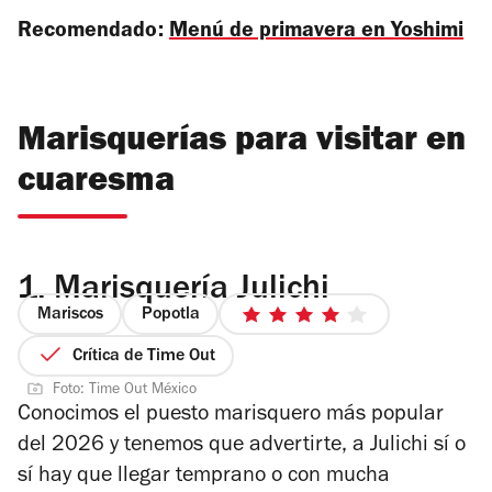
Recomendado:
Menú de primavera en Yoshimi
Marisquerías para visitar en
cuaresma
1.
Marisquería Julichi
Mariscos
Popotla
4
de
Crítica de Time Out
5
Foto: Time Out México
estrellas
Conocimos el puesto marisquero más popular
del 2026 y tenemos que advertirte, a Julichi sí o
sí hay que llegar temprano o con mucha