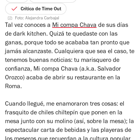
4
de
Crítica de Time Out
5
Foto: Alejandra Carbajal
estrellas
Tal vez conoces a
Mi compa Chava
de sus días
de dark kitchen. Quizá te quedaste con las
ganas, porque todo se acababa tan pronto que
jamás alcanzaste. Cualquiera que sea el caso, te
tenemos buenas noticias: tu marisquero de
confianza, Mi compa Chava (a.k.a. Salvador
Orozco) acaba de abrir su restaurante en la
Roma.
Cuando llegué, me enamoraron tres cosas: el
frasquito de chiles chiltepín que ponen en la
mesa junto con su molino (así, sobre la mesa); la
espectacular carta de bebidas y las playeras de
los meseros que recuerdan a la cultura popular