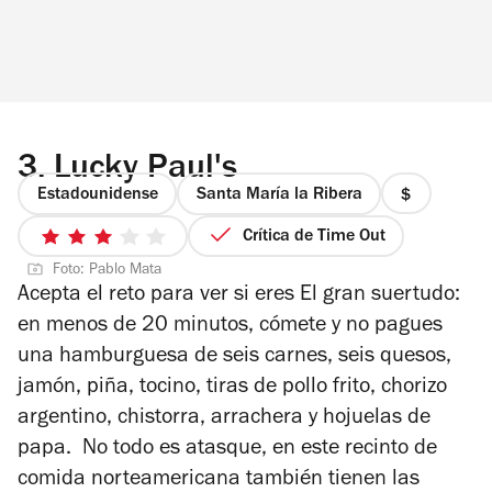
3.
Lucky Paul's
Estadounidense
Santa María la Ribera
precio
1
Crítica de Time Out
3
de
Foto: Pablo Mata
de
4
Acepta el reto para ver si eres El gran suertudo:
5
en menos de 20 minutos, cómete y no pagues
estrellas
una hamburguesa de seis carnes, seis quesos,
jamón, piña, tocino, tiras de pollo frito, chorizo
argentino, chistorra, arrachera y hojuelas de
papa. No todo es atasque, en este recinto de
comida norteamericana también tienen las