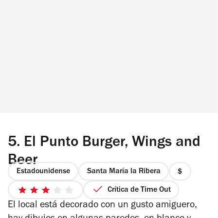
5.
El Punto Burger, Wings and
Beer
Estadounidense
Santa María la Ribera
precio
1
Crítica de Time Out
3
de
El local está decorado con un gusto amiguero,
de
4