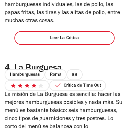
hamburguesas individuales, las de pollo, las
papas fritas, las tiras y las alitas de pollo, entre
muchas otras cosas.
Leer La Crítica
4.
La Burguesa
Hamburguesas
Roma
precio
2
Crítica de Time Out
4
de
La misión de La Burguesa es sencilla: hacer las
de
4
5
mejores hamburguesas posibles y nada más. Su
estrellas
menú es bastante básico: seis hamburguesas,
cinco tipos de guarniciones y tres postres. Lo
corto del menú se balancea con lo