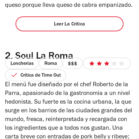
queso porque lleva queso de cabra empanizado.
Leer La Crítica
2.
Soul La Roma
Loncherías
Roma
precio
3
3
de
Crítica de Time Out
de
5
El menú fue diseñado por el chef Roberto de la
4
estrellas
Parra, apasionado de la gastronomía a un nivel
hedonista. Su fuerte es la cocina urbana, la que
surge en los barrios de las ciudades grandes del
mundo, fresca, reinterpretada y recargada con
los ingredientes que a todos nos gustan. Una
carta breve con entradas de pork belly y ribeye;