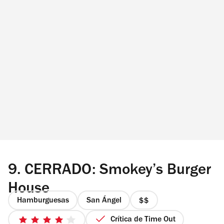
9.
CERRADO: Smokey’s Burger
House
Hamburguesas
San Ángel
precio
2
Crítica de Time Out