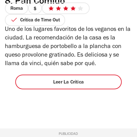
8.
Pan Comido
Roma
precio
4
1
de
Crítica de Time Out
de
5
Uno de los lugares favoritos de los veganos en la
4
estrellas
ciudad. La recomendación de la casa es la
hamburguesa de portobello a la plancha con
queso provolone gratinado. Es deliciosa y se
llama da vinci, quién sabe por qué.
Leer La Crítica
PUBLICIDAD