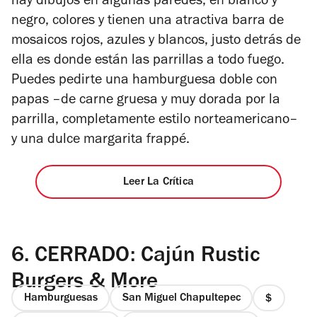
5
hay dibujos en algunas paredes, en blanco y
estrellas
negro, colores y tienen una atractiva barra de
mosaicos rojos, azules y blancos, justo detrás de
ella es donde están las parrillas a todo fuego.
Puedes pedirte una hamburguesa doble con
papas –de carne gruesa y muy dorada por la
parrilla, completamente estilo norteamericano–
y una dulce margarita frappé.
Leer La Crítica
6.
CERRADO: Cajún Rustic
Burgers & More
Hamburguesas
San Miguel Chapultepec
precio