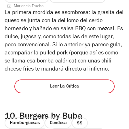
4
de
Marianela Trueba
de
4
La primera mordida es asombrosa: la grasita del
5
queso se junta con la del lomo del cerdo
estrellas
horneado y bañado en salsa BBQ con mezcal. Es
dulce, jugosa y, como todas las de este lugar,
poco convencional. Si lo anterior ya parece gula,
acompañar la pulled pork (porque así es como
se llama esa bomba calórica) con unas chili
cheese fries te mandará directo al infierno.
Leer La Crítica
10.
Burgers by Buba
Hamburguesas
Condesa
precio