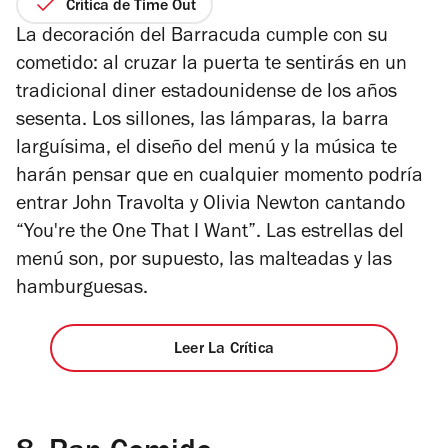
2
de
Crítica de Time Out
de
5
La decoración del Barracuda cumple con su
4
estrellas
cometido: al cruzar la puerta te sentirás en un
tradicional diner estadounidense de los años
sesenta. Los sillones, las lámparas, la barra
larguísima, el diseño del menú y la música te
harán pensar que en cualquier momento podría
entrar John Travolta y Olivia Newton cantando
“You're the One That I Want”. Las estrellas del
menú son, por supuesto, las malteadas y las
hamburguesas.
Leer La Crítica