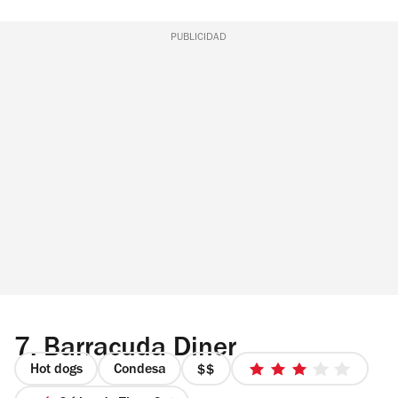
PUBLICIDAD
7.
Barracuda Diner
Hot dogs
Condesa
precio
3