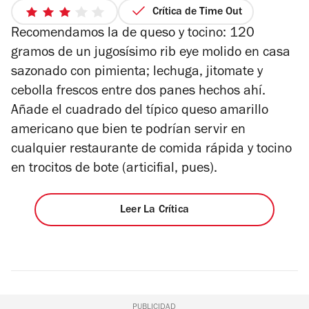
2
Crítica de Time Out
3
de
Recomendamos la de queso y tocino: 120
de
4
5
gramos de un jugosísimo rib eye molido en casa
estrellas
sazonado con pimienta; lechuga, jitomate y
cebolla frescos entre dos panes hechos ahí.
Añade el cuadrado del típico queso amarillo
americano que bien te podrían servir en
cualquier restaurante de comida rápida y tocino
en trocitos de bote (articifial, pues).
Leer La Crítica
PUBLICIDAD