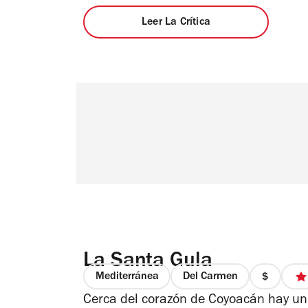
Leer La Crítica
La Santa Gula
Mediterránea
Del Carmen
precio
Cerca del corazón de Coyoacán hay un
1