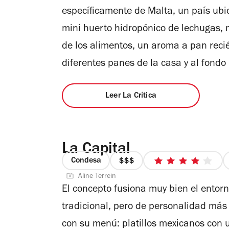
de
específicamente de Malta, un país ubic
4
mini huerto hidropónico de lechugas, 
de los alimentos, un aroma a pan recié
diferentes panes de la casa y al fondo
Leer La Crítica
La Capital
Condesa
precio
4
Aline Terrein
3
de
El concepto fusiona muy bien el entorn
de
5
4
estrellas
tradicional, pero de personalidad más 
con su menú: platillos mexicanos con 