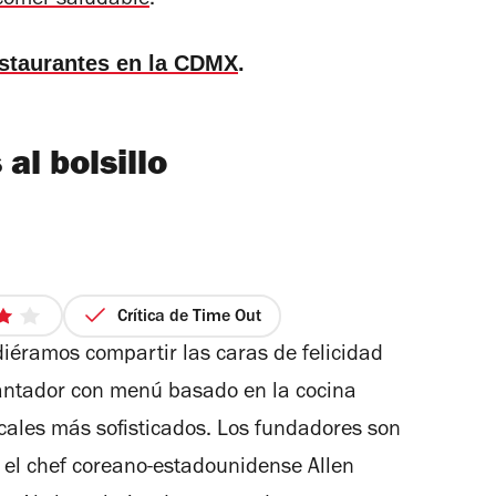
comer saludable
.
estaurantes en la CDMX
.
al bolsillo
Crítica de Time Out
iéramos compartir las caras de felicidad
cantador con menú basado en la cocina
rellas
locales más sofisticados. Los fundadores son
y el chef coreano-estadounidense Allen