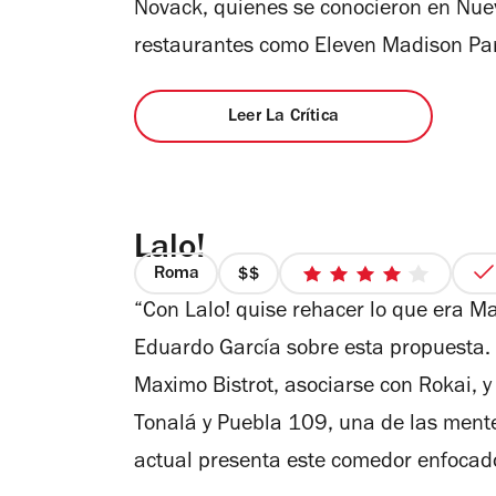
Novack, quienes se conocieron en Nue
restaurantes como Eleven Madison Pa
Leer La Crítica
Lalo!
Roma
precio
4
“Con Lalo! quise rehacer lo que era Max
2
de
de
5
Eduardo García sobre esta propuesta. T
4
estrellas
Maximo Bistrot, asociarse con Rokai, 
Tonalá y Puebla 109, una de las ment
actual presenta este comedor enfocad