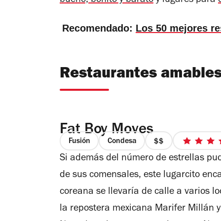
bueno, bonito y barato
y lugares para
Recomendado:
Los 50 mejores r
Restaurantes amables 
Fat Boy Moves
Fusión
Condesa
precio
4
Si además del número de estrellas pud
2
de
de
5
de sus comensales, este lugarcito en
4
est
coreana se llevaría de calle a varios 
la repostera mexicana Marifer Millán 