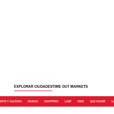
EXPLORAR CIUDADES
TIME OUT MARKETS
ARTE Y CULTURA
MUSICA
SHOPPING
LGBT
KIDS
QUE HACER
L