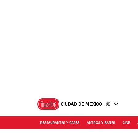
Ir
Ir
al
al
contenido
pie
de
página
CIUDAD DE MÉXICO
RESTAURANTES Y CAFES
ANTROS Y BARES
CINE