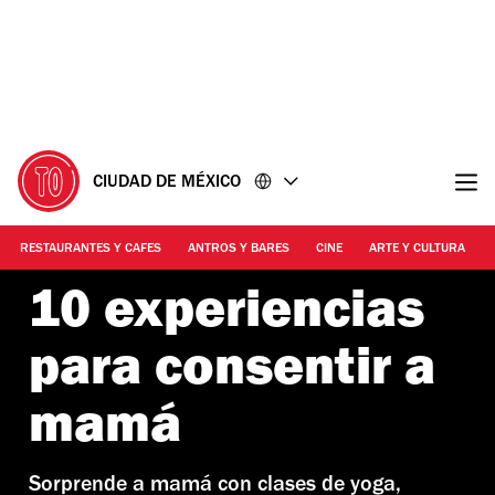
Ir
Ir
al
al
contenido
pie
de
página
CIUDAD DE MÉXICO
RESTAURANTES Y CAFES
ANTROS Y BARES
CINE
ARTE Y CULTURA
10 experiencias
para consentir a
mamá
Sorprende a mamá con clases de yoga,