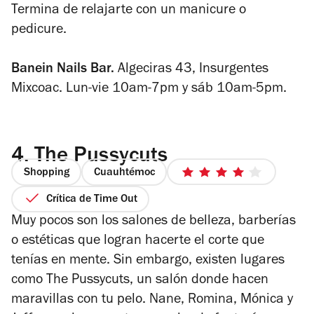
Termina de relajarte con un manicure o
pedicure.
Banein Nails Bar.
Algeciras 43, Insurgentes
Mixcoac. Lun-vie 10am-7pm y sáb 10am-5pm.
4.
The Pussycuts
Shopping
Cuauhtémoc
4
de
Crítica de Time Out
5
Muy pocos son los salones de belleza, barberías
estrellas
o estéticas que logran hacerte el corte que
tenías en mente. Sin embargo, existen lugares
como The Pussycuts, un salón donde hacen
maravillas con tu pelo. Nane, Romina, Mónica y