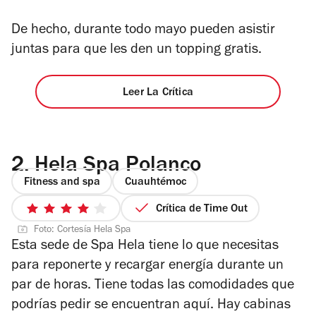
De hecho, durante todo mayo pueden asistir
juntas para que les den un topping gratis.
Leer La Crítica
2.
Hela Spa Polanco
Fitness and spa
Cuauhtémoc
Crítica de Time Out
4
Foto: Cortesía Hela Spa
de
Esta sede de Spa Hela tiene lo que necesitas
5
para reponerte y recargar energía durante un
estrellas
par de horas. Tiene t
odas las comodidades que
podrías pedir se encuentran aquí. Hay cabinas