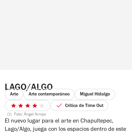
LAGO/ALGO
Arte
Arte contemporáneo
Miguel Hidalgo
Crítica de Time Out
4
Foto: Ángel Arroyo
de
El nuevo lugar para el arte en Chapultepec,
5
Lago/Algo, juega con los espacios dentro de este
estrellas