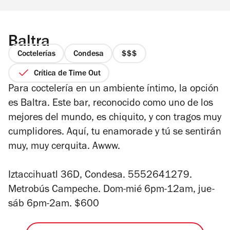
Baltra
Coctelerías
Condesa
precio
3
Crítica de Time Out
de
Para coctelería en un ambiente íntimo, la opción
4
es Baltra. Este bar, reconocido como uno de los
mejores del mundo, es chiquito, y con tragos muy
cumplidores. Aquí, tu enamorade y tú se sentirán
muy, muy cerquita. Awww.
Iztaccihuatl 36D, Condesa. 5552641279.
Metrobús Campeche. Dom-mié 6pm-12am, jue-
sáb 6pm-2am. $600