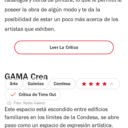
catálogos y libros de pintura, lo que le permitirte
poseer la obra de algún modo y te da la
posibilidad de estar un poco más acerca de los
artistas que exhiben.
Leer La Crítica
GAMA Crea
Arte
Galerías
Condesa
4
de
Crítica de Time Out
5
Foto: Nydia Valerio
estrellas
Este espacio está escondido entre edificios
familiares en los límites de la Condesa, se abre
paso como un espacio de expresión artística.