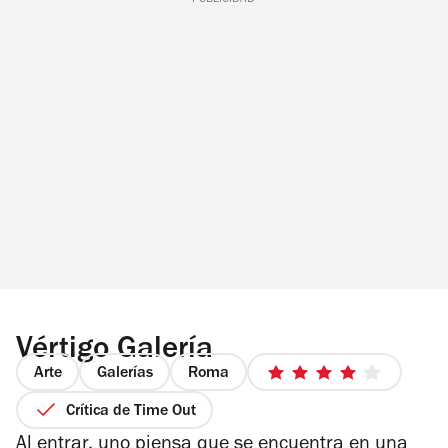
PUBLICIDAD
Vértigo Galería
Arte
Galerías
Roma
4
de
Crítica de Time Out
5
Al entrar, uno piensa que se encuentra en una