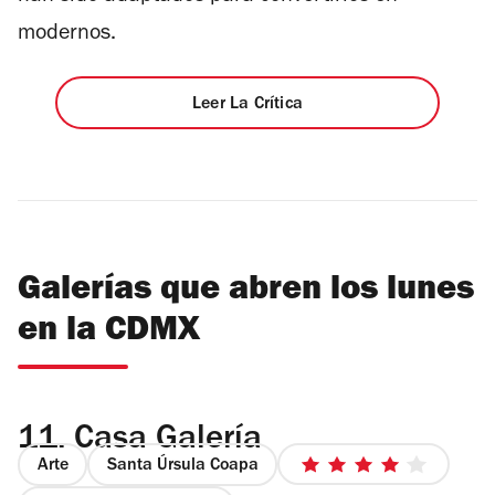
modernos.
Leer La Crítica
Galerías que abren los lunes
en la CDMX
11.
Casa Galería
Arte
Santa Úrsula Coapa
4