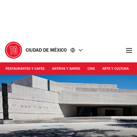
Ir
Ir
al
al
contenido
pie
de
página
CIUDAD DE MÉXICO
RESTAURANTES Y CAFES
ANTROS Y BARES
CINE
ARTE Y CULTURA