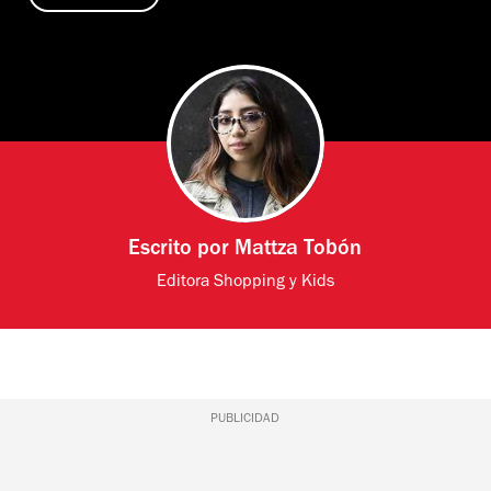
Escrito por
Mattza Tobón
Editora Shopping y Kids
PUBLICIDAD