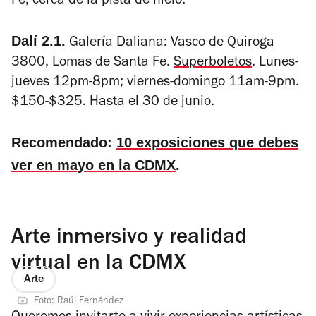
Fe, cerca de la pista de hielo.
Dalí 2.1.
Galería Daliana:
Vasco de Quiroga
3800, Lomas de Santa Fe.
Superboletos
. Lunes-
jueves 12pm-8pm; viernes-domingo 11am-9pm.
$150-$325. Hasta el 30 de junio.
Recomendado:
10 exposiciones que debes
ver en mayo en la CDMX
.
Arte inmersivo y realidad
virtual en la CDMX
Arte
Foto: Raúl Fernández