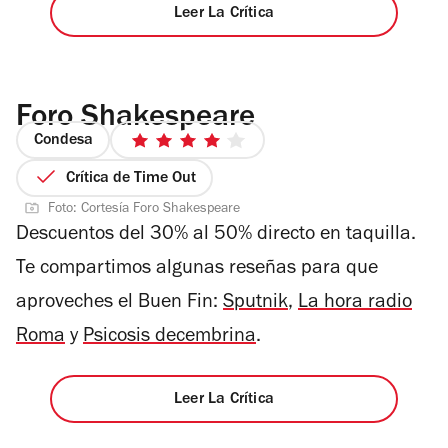
Leer La Crítica
Foro Shakespeare
Condesa
4
de
Crítica de Time Out
5
Foto: Cortesía Foro Shakespeare
estrellas
Descuentos del 30% al 50% directo en taquilla.
Te compartimos algunas reseñas para que
aproveches el Buen Fin:
Sputnik
,
La hora radio
Roma
y
Psicosis decembrina
.
Leer La Crítica