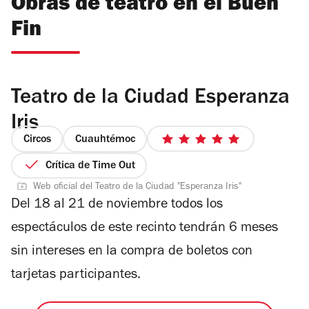
Obras de teatro en el Buen
Fin
Teatro de la Ciudad Esperanza
Iris
Circos
Cuauhtémoc
5
de
Crítica de Time Out
5
Web oficial del Teatro de la Ciudad "Esperanza Iris"
estrellas
Del 18 al 21 de noviembre todos los
espectáculos de este recinto tendrán 6 meses
sin intereses en la compra de boletos con
tarjetas participantes.