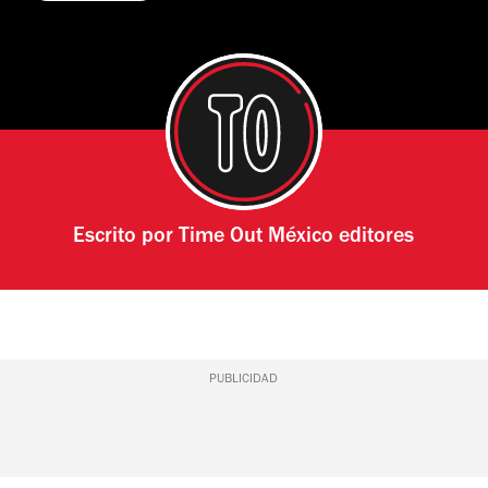
Escrito por
Time Out México editores
PUBLICIDAD