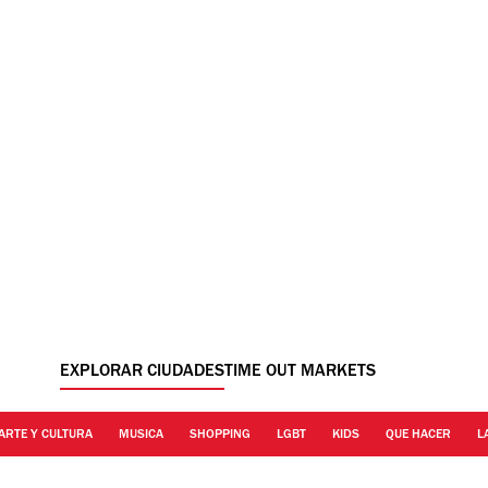
EXPLORAR CIUDADES
TIME OUT MARKETS
ARTE Y CULTURA
MUSICA
SHOPPING
LGBT
KIDS
QUE HACER
L