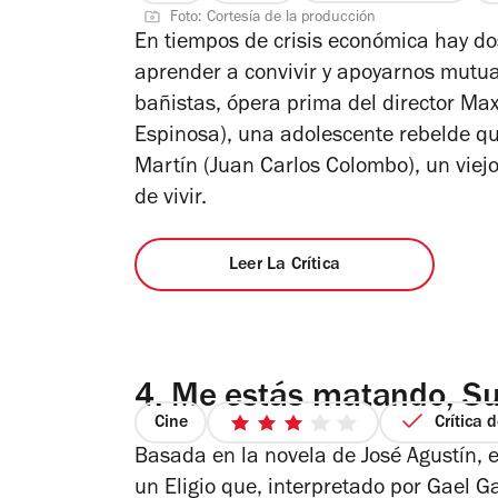
Foto: Cortesía de la producción
de
En tiempos de crisis económica hay do
5
aprender a convivir y apoyarnos mutua
estrellas
bañistas
, ópera prima del director Max
Espinosa), una adolescente rebelde qu
Martín (Juan Carlos Colombo), un viej
de vivir.
Leer La Crítica
4.
Me estás matando, S
Cine
Crítica 
3
Basada en la novela de José Agustín, e
de
5
un Eligio que, interpretado por Gael G