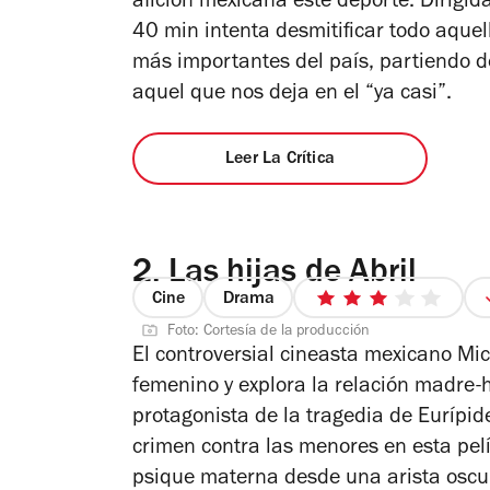
afición mexicana este deporte. Dirigi
estrellas
40 min intenta desmitificar todo aquel
más importantes del país, partiendo d
aquel que nos deja en el “ya casi”.
Leer La Crítica
2.
Las hijas de Abril
Cine
Drama
3
Foto: Cortesía de la producción
de
El controversial cineasta mexicano Mi
5
femenino y explora la relación madre-h
estrellas
protagonista de la tragedia de Eurípid
crimen contra las menores en esta pelí
psique materna desde una arista oscu