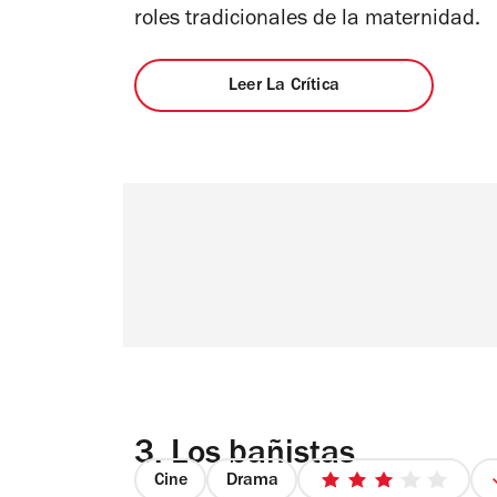
roles tradicionales de la maternidad.
Leer La Crítica
3.
Los bañistas
Cine
Drama
3