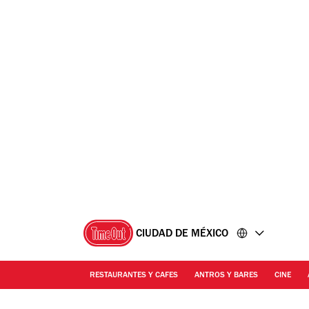
Ir
Ir
al
al
contenido
pie
de
página
CIUDAD DE MÉXICO
RESTAURANTES Y CAFES
ANTROS Y BARES
CINE