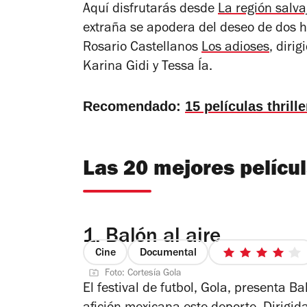
Aquí disfrutarás desde
La región salva
extraña se apodera del deseo de dos he
Rosario Castellanos
Los adioses
, diri
Karina Gidi y Tessa Ía.
Recomendado:
15 películas thrill
Las 20 mejores pelícu
1.
Balón al aire
Cine
Documental
4
Foto: Cortesía Gola
de
El festival de futbol, Gola, presenta
Bal
5