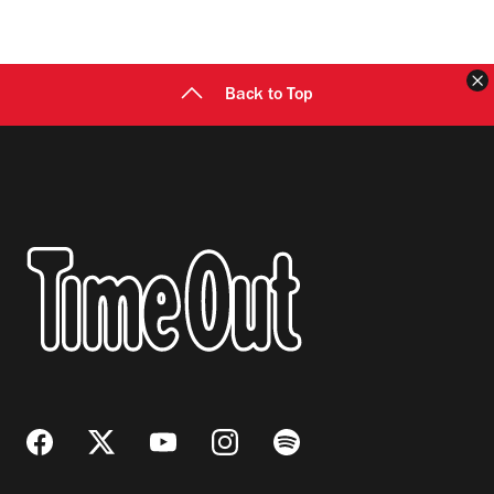
C
Back to Top