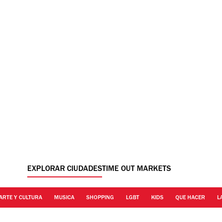
EXPLORAR CIUDADES
TIME OUT MARKETS
ARTE Y CULTURA
MUSICA
SHOPPING
LGBT
KIDS
QUE HACER
L