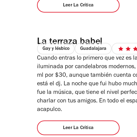
Leer La Crítica
La terraza babel
Gay y lésbico
Guadalajara
Cuando entras lo primero que vez es la
iluminada por candelabros modernos, f
e
ml por $30, aunque también cuenta con 
está el dj. La noche que fui hubo muc
fue la música, que tiene el nivel perfe
charlar con tus amigos. En todo el esp
acapulco.
Leer La Crítica