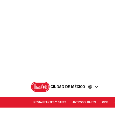
Ir
Ir
al
al
contenido
pie
de
página
CIUDAD DE MÉXICO
RESTAURANTES Y CAFES
ANTROS Y BARES
CINE