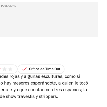
PUBLICIDAD
Crítica de Time Out
3
edes rojas y algunas esculturas, como si
de
5
do hay meseros esperándote, a quien le tocó
strellas
ía ir ya que cuentan con tres espacios; la
 de show travestis y strippers.