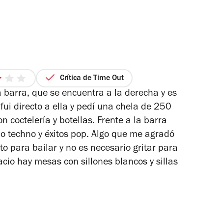
Crítica de Time Out
3
 barra, que se encuentra a la derecha y es
de
5
ui directo a ella y pedí una chela de 250
strellas
coctelería y botellas. Frente a la barra
ho techno y éxitos pop. Algo que me agradó
cto para bailar y no es necesario gritar para
acio hay mesas con sillones blancos y sillas