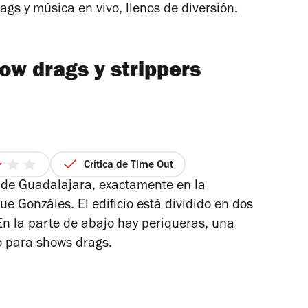
gs y música en vivo, llenos de diversión.
ow drags y strippers
Crítica de Time Out
3
o de Guadalajara, exactamente en la
de
5
e Gonzáles. El edificio está dividido en dos
strellas
 En la parte de abajo hay periqueras, una
io para shows drags.