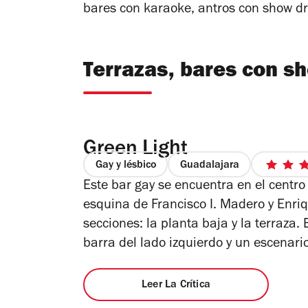
bares con karaoke, antros con show dra
Terrazas, bares con sh
Green Light
Gay y lésbico
Guadalajara
Este bar gay se encuentra en el centr
esquina de Francisco I. Madero y Enriqu
e
secciones: la planta baja y la terraza.
barra del lado izquierdo y un escenar
Leer La Crítica