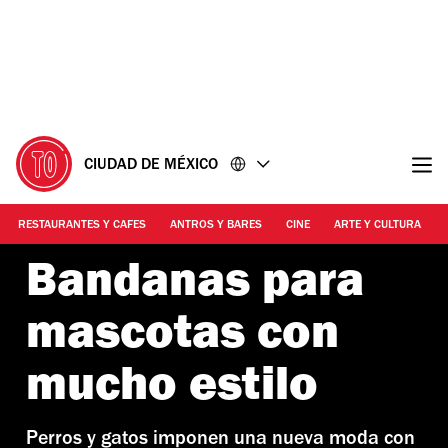
Ir
Ir
al
al
contenido
pie
de
página
CIUDAD DE MÉXICO
RESTAURANTES Y CAFES
ANTROS Y BARES
CINE
ARTE Y CULTURA
Bandanas para
mascotas con
mucho estilo
Perros y gatos imponen una nueva moda con