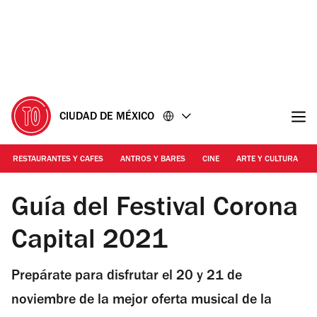
Ir
Ir
al
al
contenido
pie
de
página
CIUDAD DE MÉXICO
RESTAURANTES Y CAFES
ANTROS Y BARES
CINE
ARTE Y CULTURA
Foto: Dayan Álvarez
Guía del Festival Corona
Capital 2021
Prepárate para disfrutar el 20 y 21 de
noviembre de la mejor oferta musical de la