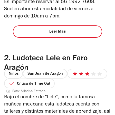
Es importante reservar al 56 1992 7608.
Suelen abrir esta modalidad de viernes a
domingo de 10am a 7pm.
Leer Más
2.
Ludoteca Lele en Faro
Aragón
Niños
San Juan de Aragón
3
de
Crítica de Time Out
5
Foto: Ariadna Estrada
estrellas
Bajo el nombre de “Lele”, como la famosa
muñeca mexicana esta ludoteca c
uenta con
talleres y distintos materiales de aprendizaje, así