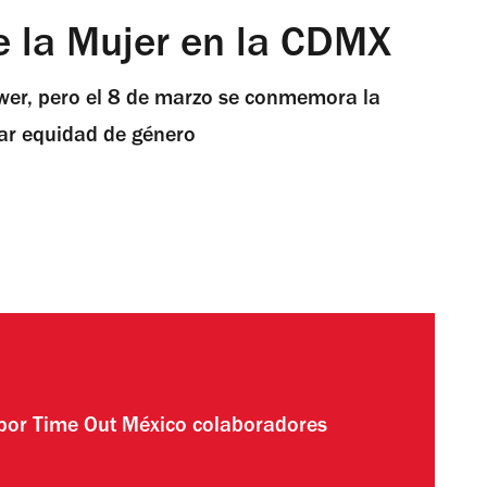
e la Mujer en la CDMX
ower, pero el 8 de marzo se conmemora la
zar equidad de género
 por
Time Out México colaboradores