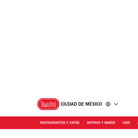
Ir
Ir
al
al
contenido
pie
de
página
CIUDAD DE MÉXICO
RESTAURANTES Y CAFES
ANTROS Y BARES
CINE