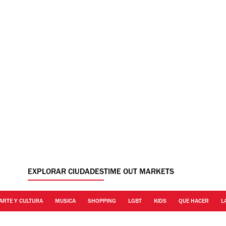
EXPLORAR CIUDADES
TIME OUT MARKETS
ARTE Y CULTURA
MUSICA
SHOPPING
LGBT
KIDS
QUE HACER
L