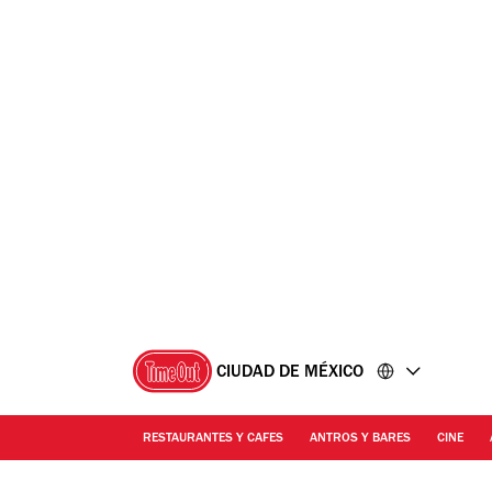
Ir
Ir
al
al
contenido
pie
de
página
CIUDAD DE MÉXICO
RESTAURANTES Y CAFES
ANTROS Y BARES
CINE