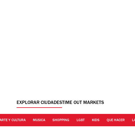
EXPLORAR CIUDADES
TIME OUT MARKETS
ARTE Y CULTURA
MUSICA
SHOPPING
LGBT
KIDS
QUE HACER
L