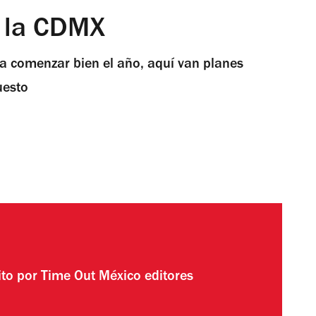
n la CDMX
ra comenzar bien el año, aquí van planes
uesto
ito por
Time Out México editores