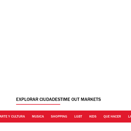
EXPLORAR CIUDADES
TIME OUT MARKETS
ARTE Y CULTURA
MUSICA
SHOPPING
LGBT
KIDS
QUE HACER
L