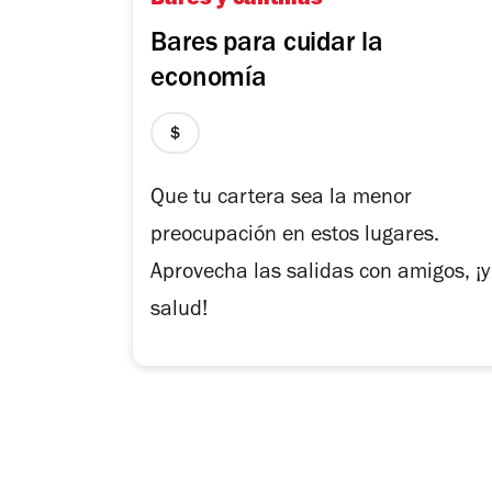
Bares y cantinas
Bares para cuidar la
economía
precio
1
de
Que tu cartera sea la menor
4
preocupación en estos lugares.
Aprovecha las salidas con amigos, ¡y
salud!