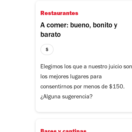
Restaurantes
A comer: bueno, bonito y
barato
precio
1
de
Elegimos los que a nuestro juicio so
4
los mejores lugares para
consentirnos por menos de $150.
¿Alguna sugerencia?