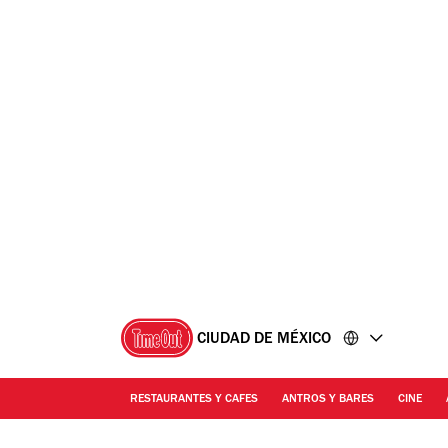
Ir
Ir
al
al
contenido
pie
de
página
CIUDAD DE MÉXICO
RESTAURANTES Y CAFES
ANTROS Y BARES
CINE