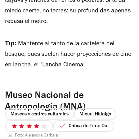
kayaks y lanchas de remos o pedales. Si te da
miedo caerte, no temas: su profundidas apenas
rebasa el metro.
Tip:
Mantente al tanto de la cartelera del
bosque, pues suelen hacer proyecciones de cine
en lancha, el "Lancha Cinema".
Museo Nacional de
Antropología (MNA)
Museos y centros culturales
Miguel Hidalgo
Crítica de Time Out
4
Foto: Alejandra Carbajal
de