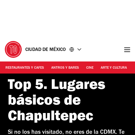
Ir
Ir
al
al
contenido
pie
de
página
CIUDAD DE MÉXICO
RESTAURANTES Y CAFES
ANTROS Y BARES
CINE
ARTE Y CULTURA
Top 5. Lugares
básicos de
Chapultepec
Si no los has visitado, no eres de la CDMX. Te