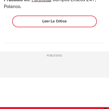
Pruébalo en:
Porchetta
Campos Elíseos 247,
Polanco.
Leer La Crítica
PUBLICIDAD