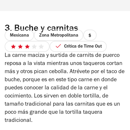
3.
Buche y carnitas
Mexicana
Zona Metropolitana
precio
1
Crítica de Time Out
3
de
La carne maciza y surtida de carnits de puerco
de
4
5
reposa a la vista mientras unos taqueros cortan
estrellas
más y otros pican cebolla. Atrévete por el taco de
buche, porque es en este tipo carne en donde
puedes conocer la calidad de la carne y el
cocimiento. Los sirven en doble tortilla, de
tamaño tradicional para las carnitas que es un
poco más grande que la tortilla taquera
tradicional.