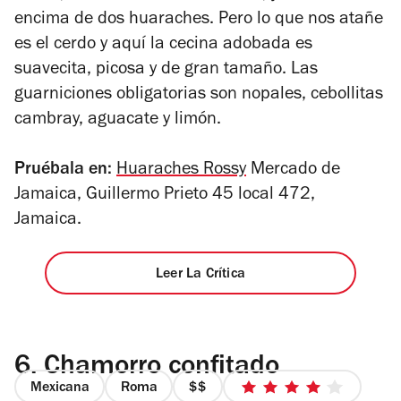
encima de dos huaraches. Pero lo que nos atañe
es el cerdo y aquí la cecina adobada es
suavecita, picosa y de gran tamaño. Las
guarniciones obligatorias son nopales, cebollitas
cambray, aguacate y limón.
Pruébala en:
Huaraches Rossy
Mercado de
Jamaica, Guillermo Prieto 45 local 472,
Jamaica.
Leer La Crítica
6.
Chamorro confitado
Mexicana
Roma
precio
4