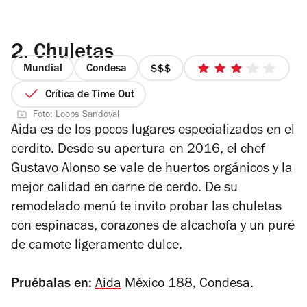
2.
Chuletas
Mundial
Condesa
precio
3
3
de
Crítica de Time Out
de
5
Foto: Loops Sandoval
4
estrellas
Aida es de los pocos lugares especializados en el
cerdito. Desde su apertura en 2016, el chef
Gustavo Alonso se vale de huertos orgánicos y la
mejor calidad en carne de cerdo. De su
remodelado menú te invito probar las chuletas
con espinacas, corazones de alcachofa y un puré
de camote ligeramente dulce.
Pruébalas en:
Aida
México 188, Condesa.