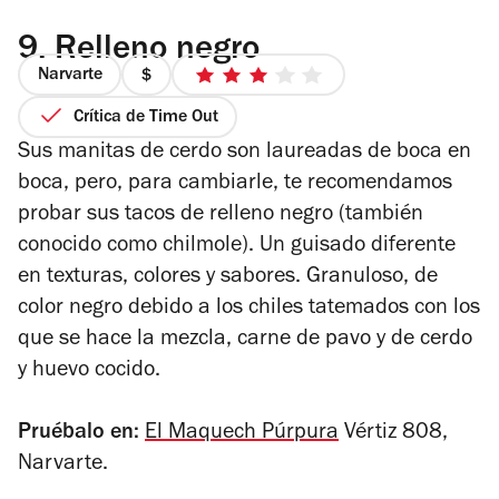
9.
Relleno negro
Narvarte
precio
3
1
de
Crítica de Time Out
de
5
Sus manitas de cerdo son laureadas de boca en
4
estrellas
boca, pero, para cambiarle, te recomendamos
probar sus tacos de relleno negro (también
conocido como chilmole). Un guisado diferente
en texturas, colores y sabores. Granuloso, de
color negro debido a los chiles tatemados con los
que se hace la mezcla, carne de pavo y de cerdo
y huevo cocido.
Pruébalo en:
El Maquech Púrpura
Vértiz 808,
Narvarte.