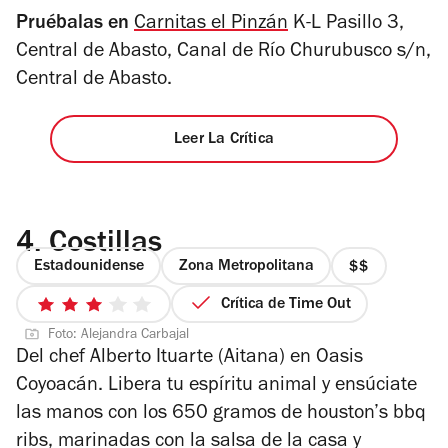
Pruébalas en
Carnitas el Pinzán
K-L Pasillo 3,
Central de Abasto, Canal de Río Churubusco s/n,
Central de Abasto.
Leer La Crítica
4.
Costillas
Estadounidense
Zona Metropolitana
precio
2
Crítica de Time Out
3
de
Foto: Alejandra Carbajal
de
4
Del chef Alberto Ituarte (Aitana) en Oasis
5
Coyoacán. Libera tu espíritu animal y ensúciate
estrellas
las manos con los
650 gramos de houston’s bbq
ribs, marinadas con la salsa de la casa y