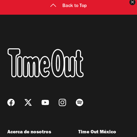
C
Back to Top
Acerca de nosotros
Time Out México