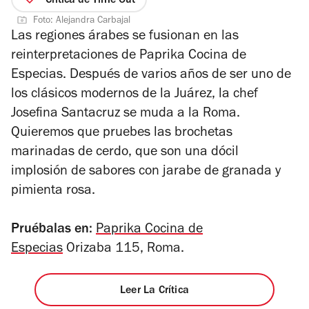
Crítica de Time Out
de
5
Foto: Alejandra Carbajal
4
estrellas
Las regiones árabes se fusionan en las
reinterpretaciones de Paprika Cocina de
Especias. Después de varios años de ser uno de
los clásicos modernos de la Juárez, la chef
Josefina Santacruz se muda a la Roma.
Quieremos que pruebes las brochetas
marinadas de cerdo, que son una dócil
implosión de sabores con jarabe de granada y
pimienta rosa.
Pruébalas en:
Paprika Cocina de
Especias
Orizaba 115, Roma.
Leer La Crítica