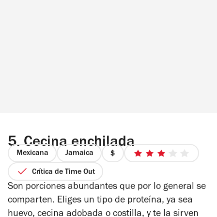
5.
Cecina enchilada
Mexicana
Jamaica
precio
3
1
de
Crítica de Time Out
de
5
Son porciones abundantes que por lo general se
4
estrellas
comparten. Eliges un tipo de proteína, ya sea
huevo, cecina adobada o costilla, y te la sirven