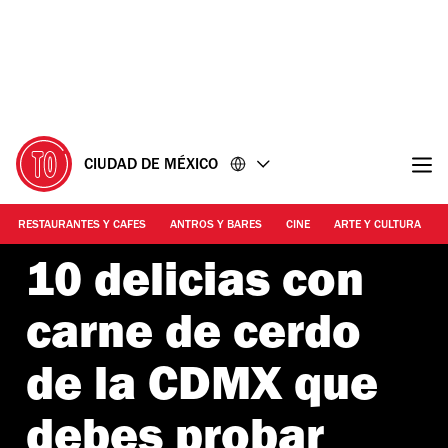
Ir
Ir
al
al
contenido
pie
de
página
CIUDAD DE MÉXICO
RESTAURANTES Y CAFES
ANTROS Y BARES
CINE
ARTE Y CULTURA
10 delicias con
carne de cerdo
de la CDMX que
debes probar