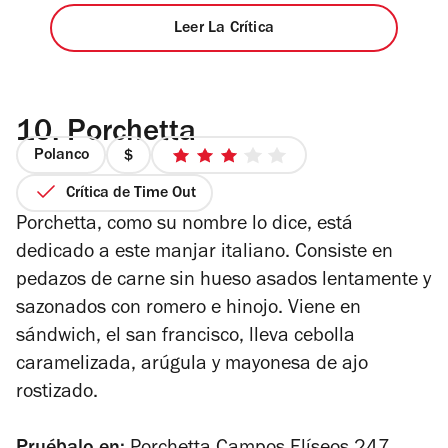
Leer La Crítica
10.
Porchetta
Polanco
precio
3
1
de
Crítica de Time Out
de
5
Porchetta, como su nombre lo dice, está
4
estrellas
dedicado a este manjar italiano. Consiste en
pedazos de carne sin hueso asados lentamente y
sazonados con romero e hinojo. Viene en
sándwich, el san francisco, lleva cebolla
caramelizada, arúgula y mayonesa de ajo
rostizado.