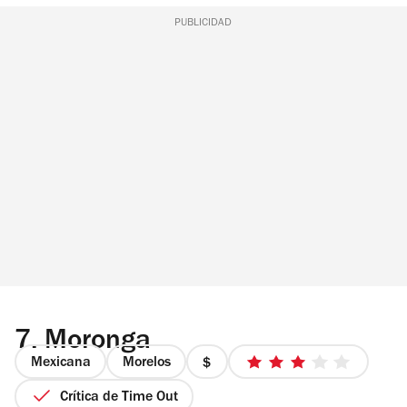
PUBLICIDAD
7.
Moronga
Mexicana
Morelos
precio
3
1
de
Crítica de Time Out