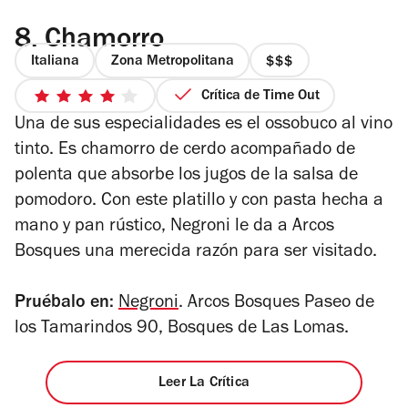
8.
Chamorro
Italiana
Zona Metropolitana
precio
3
Crítica de Time Out
4
de
Una de sus especialidades es el ossobuco al vino
de
4
5
tinto. Es chamorro de cerdo acompañado de
estrellas
polenta que absorbe los jugos de la salsa de
pomodoro. Con este platillo y con pasta hecha a
mano y pan rústico, Negroni le da a Arcos
Bosques una merecida razón para ser visitado.
Pruébalo en:
Negroni
. Arcos Bosques Paseo de
los Tamarindos 90, Bosques de Las Lomas.
Leer La Crítica