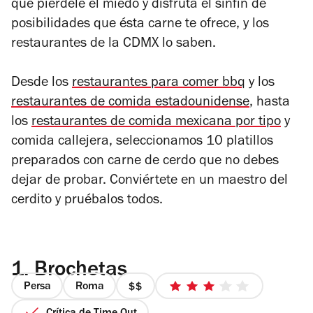
que piérdele el miedo y disfruta el sinfín de
posibilidades que ésta carne te ofrece, y los
restaurantes de la CDMX lo saben.
Desde los
restaurantes para comer bbq
y los
restaurantes de comida estadounidense
, hasta
los
restaurantes de comida mexicana por tipo
y
comida callejera, seleccionamos 10 platillos
preparados con carne de cerdo que no debes
dejar de probar. Conviértete en un maestro del
cerdito y pruébalos todos.
1.
Brochetas
Persa
Roma
precio
3
2
de