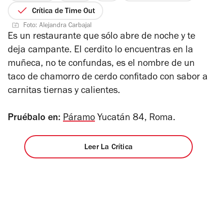
2
de
Crítica de Time Out
de
5
Foto: Alejandra Carbajal
4
estrellas
Es un restaurante que sólo abre de noche y te
deja campante. El cerdito lo encuentras en
la
muñeca, no te confundas, es el nombre de un
taco de chamorro de cerdo confitado con sabor a
carnitas tiernas y calientes.
Pruébalo en:
Páramo
Yucatán 84, Roma.
Leer La Crítica