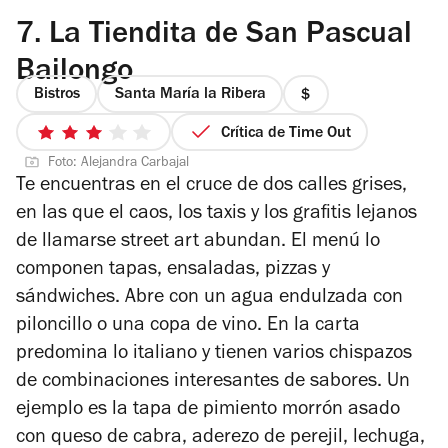
7.
La Tiendita de San Pascual
Bailongo
Bistros
Santa María la Ribera
precio
1
Crítica de Time Out
3
de
Foto: Alejandra Carbajal
de
4
Te encuentras en el cruce de dos calles grises,
5
en las que el caos, los taxis y los grafitis lejanos
estrellas
de llamarse street art abundan. El menú lo
componen tapas, ensaladas, pizzas y
sándwiches. Abre con un agua endulzada con
piloncillo o una copa de vino. En la carta
predomina lo italiano y tienen varios chispazos
de combinaciones interesantes de sabores. Un
ejemplo es la tapa de pimiento morrón asado
con queso de cabra, aderezo de perejil, lechuga,