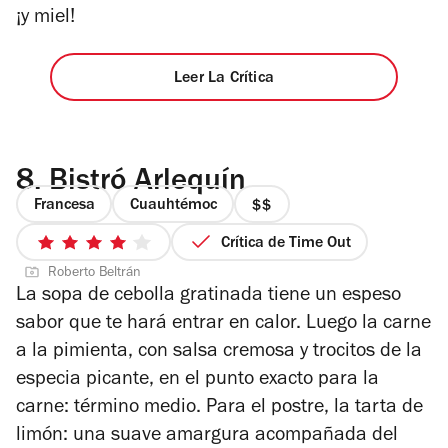
¡y miel!
Leer La Crítica
8.
Bistró Arlequín
Francesa
Cuauhtémoc
precio
2
Crítica de Time Out
4
de
Roberto Beltrán
de
4
La sopa de cebolla gratinada tiene un espeso
5
sabor que te hará entrar en calor. Luego la carne
estrellas
a la pimienta, con salsa cremosa y trocitos de la
especia picante, en el punto exacto para la
carne: término medio. Para el postre, la tarta de
limón: una suave amargura acompañada del