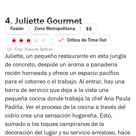
4.
Juliette Gourmet
Fusión
Zona Metropolitana
precio
2
Crítica de Time Out
3
de
Foto: Roberto Beltrán
de
4
Juliette, un pequeño restaurante en esta jungla
5
de concreto, despide un aroma a panadería
estrellas
recién horneada y ofrece un espacio pacífico
para el cotorreo o el trabajo. Al entrar, hay una
barra de servicio que deja a la vista una
pequeña cocina donde trabaja la chef Ana Paula
Padilla. Ver el proceso de la cocina a través del
vidrio crea una sensación hogareña. Esto,
sumado a los toques campiranos de la
decoración del lugar y su servicio amistoso, hace