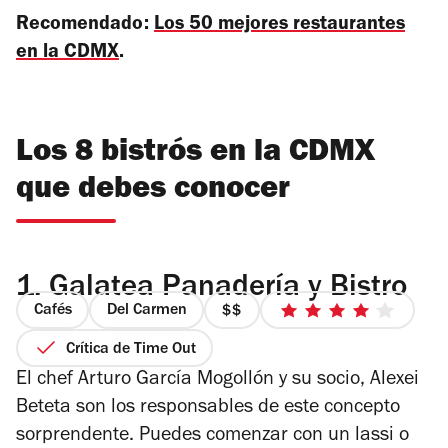
Recomendado:
Los 50 mejores restaurantes
en la CDMX
.
Los 8 bistrós en la CDMX
que debes conocer
1.
Galatea Panadería y Bistro
Cafés
Del Carmen
precio
4
2
de
Crítica de Time Out
de
5
El chef Arturo García Mogollón y su socio, Alexei
4
estrellas
Beteta son los responsables de este concepto
sorprendente. Puedes comenzar con un lassi o