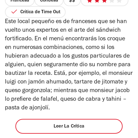
Francesa
Condesa
precio
3
2
de
Crítica de Time Out
de
5
Este local pequeño es de franceses que se han
4
estrellas
vuelto unos expertos en el arte del sándwich
fortificado. En el menú encontrarás los croque
en numerosas combinaciones, como si los
hubieran adecuado a los gustos particulares de
alguien, quien seguramente dio su nombre para
bautizar la receta. Está, por ejemplo, el monsieur
luigi con jamón ahumado, tartare de jitomate y
queso gorgonzola; mientras que monsieur jacob
lo prefiere de falafel, queso de cabra y tahini –
pasta de ajonjolí.
Leer La Crítica