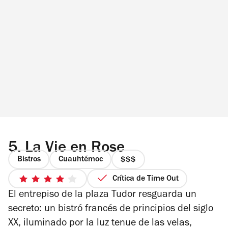
5.
La Vie en Rose
Bistros
Cuauhtémoc
precio
3
Crítica de Time Out
4
de
El entrepiso de la plaza Tudor resguarda un
de
4
5
secreto: un bistró francés de principios del siglo
estrellas
XX, iluminado por la luz tenue de las velas,