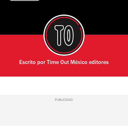
Escrito por
Time Out México editores
PUBLICIDAD