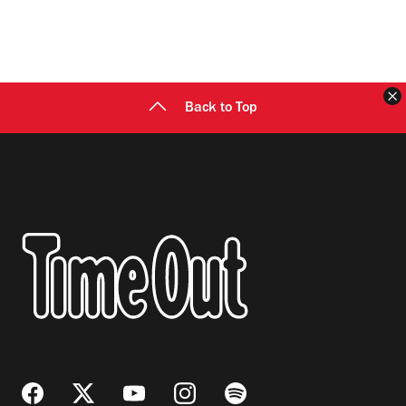
C
Back to Top