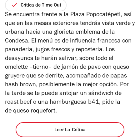
2
de
Crítica de Time Out
de
5
Se encuentra frente a la Plaza Popocatépetl, así
4
estrellas
que en las mesas exteriores tendrás vista verde y
urbana hacia una glorieta emblema de la
Condesa. El menú es de influencia francesa con
panadería, jugos frescos y repostería. Los
desayunos te harán salivar, sobre todo el
omelette –tierno– de jamón de pavo con queso
gruyere que se derrite, acompañado de papas
hash brown, posiblemente la mejor opción. Por
la tarde se te puede antojar un sándwich de
roast beef o una hamburguesa b41, pide la
de queso roquefort.
Leer La Crítica