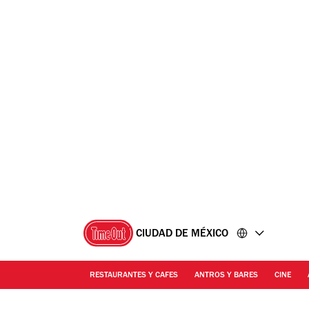
Ir
Ir
al
al
contenido
pie
de
página
CIUDAD DE MÉXICO
RESTAURANTES Y CAFES
ANTROS Y BARES
CINE