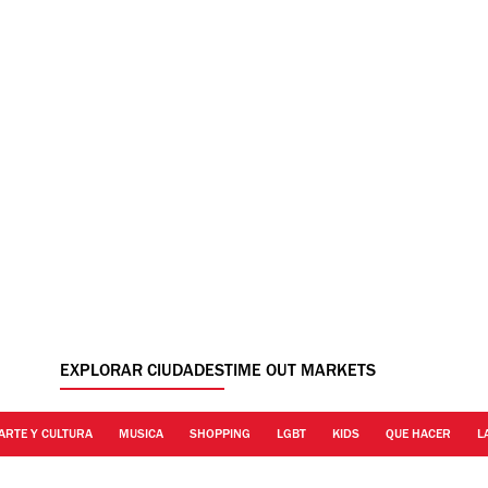
EXPLORAR CIUDADES
TIME OUT MARKETS
ARTE Y CULTURA
MUSICA
SHOPPING
LGBT
KIDS
QUE HACER
L