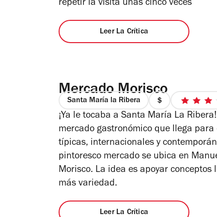
repetir la visita unas cinco veces
Leer La Crítica
Mercado Morisco
Santa María la Ribera
precio
3
¡Ya le tocaba a Santa María La Ribera!
1
de
de
5
mercado gastronómico que llega para
4
est
típicas, internacionales y contemporán
pintoresco mercado se ubica en Manue
Morisco. La idea es apoyar conceptos l
más variedad.
Leer La Crítica