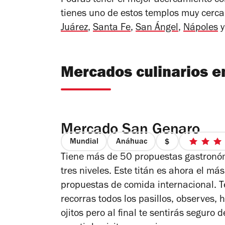
Podrás tener el mejor acercamiento co
tienes uno de estos templos muy cerca 
Juárez
,
Santa Fe
,
San Ángel
,
Nápoles
Mercados culinarios e
Mercado San Genaro
Mundial
Anáhuac
precio
4
Tiene más de 50 propuestas gastronómi
1
d
de
5
tres niveles. Este titán es ahora el má
4
es
propuestas de comida internacional. 
recorras todos los pasillos, observes,
ojitos pero al final te sentirás seguro 