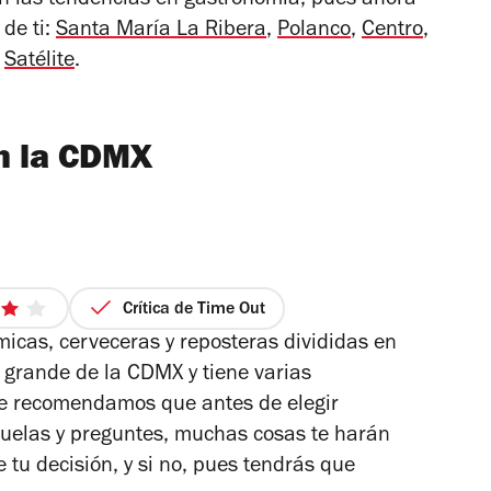
n las tendencias en gastronomía, pues ahora
de ti:
Santa María La Ribera
,
Polanco
,
Centro
,
y
Satélite
.
n la CDMX
Crítica de Time Out
cas, cerveceras y reposteras divididas en
e
s grande de la CDMX y tiene varias
trellas
Te recomendamos que antes de elegir
 huelas y preguntes, muchas cosas te harán
de tu decisión, y si no, pues tendrás que