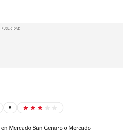
PUBLICIDAD
precio
3
1
de
de
5
o en Mercado San Genaro o Mercado
4
estrellas