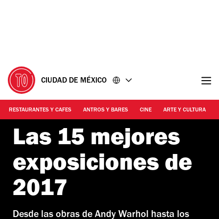
Ir
Ir
al
al
contenido
pie
de
página
CIUDAD DE MÉXICO
RESTAURANTES Y CAFES
ANTROS Y BARES
CINE
ARTE Y CULTURA
Las 15 mejores
exposiciones de
2017
Desde las obras de Andy Warhol hasta los