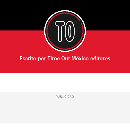
Escrito por
Time Out México editores
PUBLICIDAD