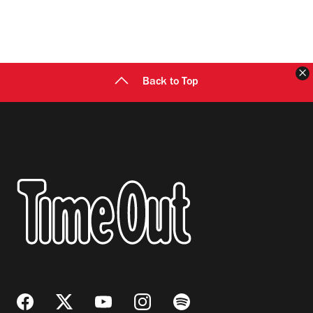
C
Back to Top