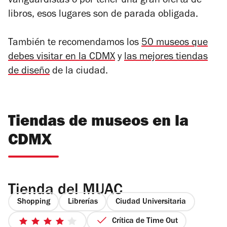
vanguardistas o por tener una gran oferta de
libros, esos lugares son de parada obligada.
También te recomendamos los
50 museos que
debes visitar en la CDMX
y
las mejores tiendas
de diseño
de la ciudad.
Tiendas de museos en la
CDMX
Tienda del MUAC
Shopping
Librerías
Ciudad Universitaria
Crítica de Time Out
4