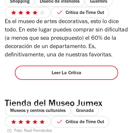
Shopping
Diseño de interiores
Guerrero
Crítica de Time Out
4
Es el museo de artes decorativas, esto lo dice
de
5
todo. En este lugar puedes comprar sin dificultad
estrellas
(a menos que sea presupuesto) el 60% de la
decoración de un departamento. Es,
definitivamente, una de nuestras favoritas.
Leer La Crítica
Tienda del Museo Jumex
Museos y centros culturales
Granada
Crítica de Time Out
5
Foto: Raúl Fernández
de