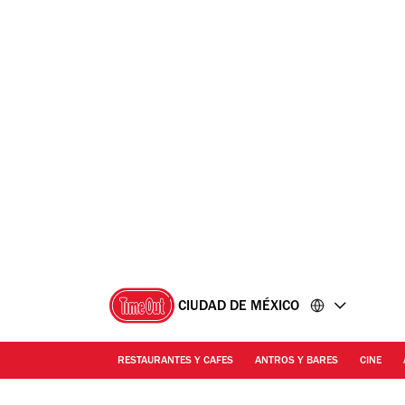
Ir
Ir
al
al
contenido
pie
de
página
CIUDAD DE MÉXICO
RESTAURANTES Y CAFES
ANTROS Y BARES
CINE