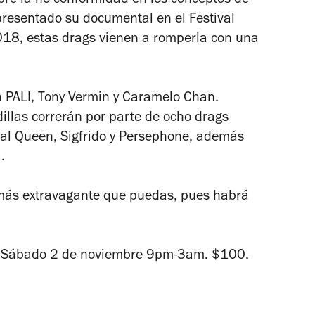
bre la no conformidad en los conceptos de
resentado su documental en el Festival
018, estas drags vienen a romperla con una
n PALI, Tony Vermin y Caramelo Chan.
illas correrán por parte de ocho drags
al Queen, Sigfrido y Persephone, además
.
t más extravagante que puedas, pues habrá
. Sábado 2 de noviembre 9pm-3am. $100.