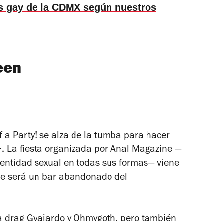
s gay de la CDMX según nuestros
een
 a Party! se alza de la tumba para hacer
. La fiesta organizada por Anal Magazine —
identidad sexual en todas sus formas— viene
ede será un bar abandonado del
 la drag Gvajardo y Ohmygoth, pero también