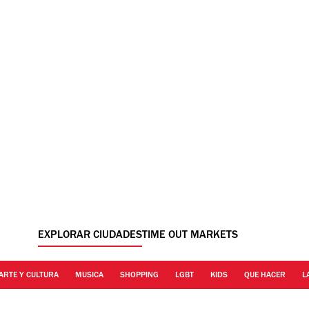
EXPLORAR CIUDADES
TIME OUT MARKETS
ARTE Y CULTURA
MUSICA
SHOPPING
LGBT
KIDS
QUE HACER
L