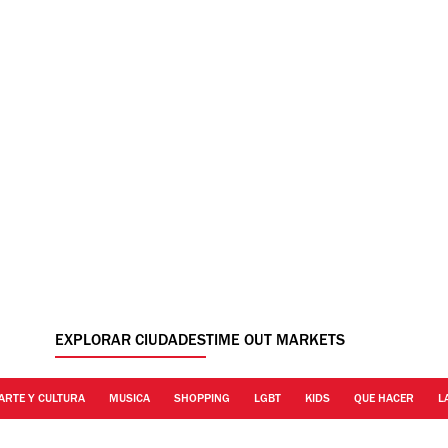
EXPLORAR CIUDADES
TIME OUT MARKETS
ARTE Y CULTURA
MUSICA
SHOPPING
LGBT
KIDS
QUE HACER
L