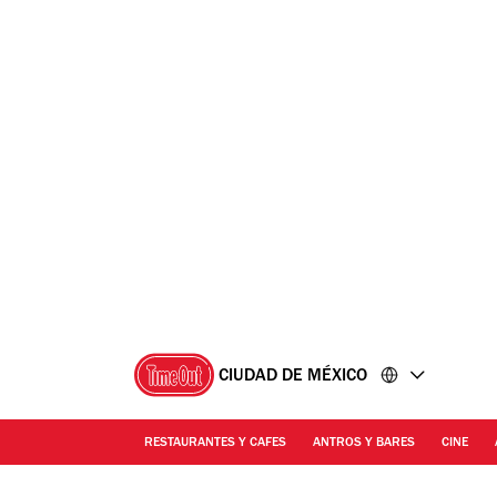
Ir
Ir
al
al
contenido
pie
de
página
CIUDAD DE MÉXICO
RESTAURANTES Y CAFES
ANTROS Y BARES
CINE