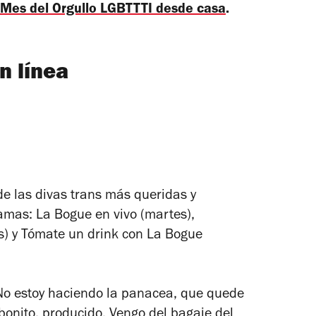
l Mes del Orgullo LGBTTTI desde casa
.
n línea
 de las divas trans más queridas y
amas: La Bogue en vivo (martes),
) y Tómate un drink con La Bogue
 No estoy haciendo la panacea, que quede
 bonito, producido. Vengo del bagaje del