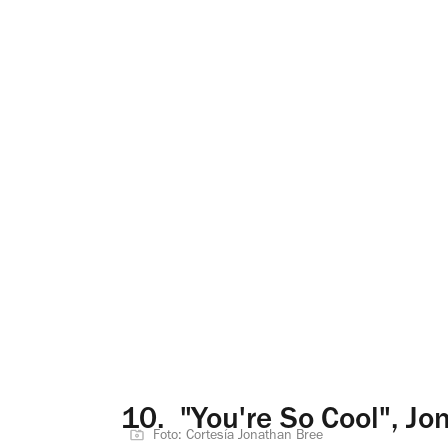
10.
"You're So Cool", Jo
Foto: Cortesía Jonathan Bree