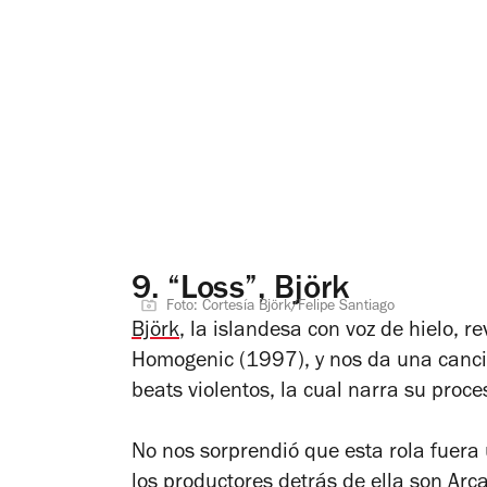
9.
“Loss”, Björk
Foto: Cortesía Björk/Felipe Santiago
Björk
, la islandesa con voz de hielo, r
Homogenic
(1997), y nos da una canci
beats violentos, la cual narra su proc
No nos sorprendió que esta rola fuera 
los productores detrás de ella son
Arc