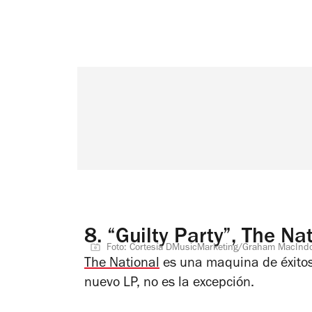
8.
“Guilty Party”, The Na
Foto: Cortesía DMusicMarketing/Graham MacInd
The National
es una maquina de éxitos t
nuevo LP, no es la excepción.