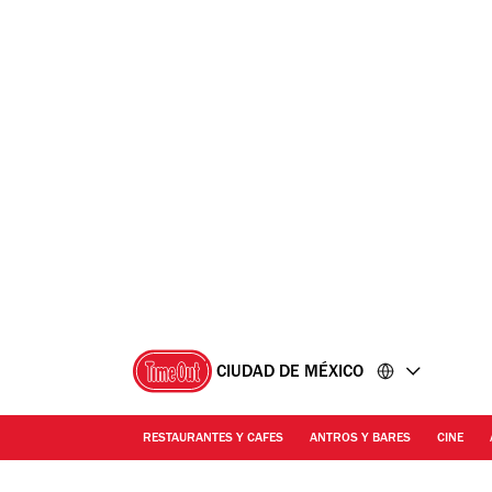
Ir
Ir
al
al
contenido
pie
de
página
CIUDAD DE MÉXICO
RESTAURANTES Y CAFES
ANTROS Y BARES
CINE