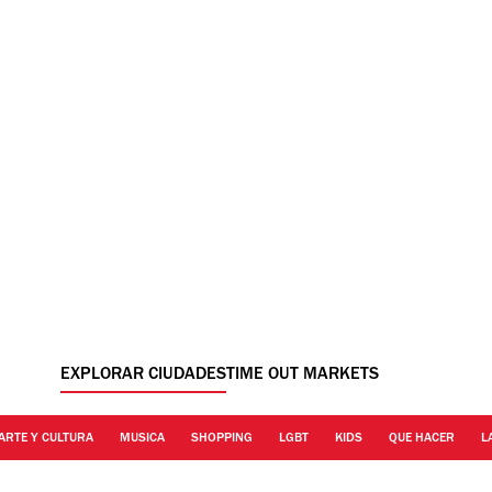
EXPLORAR CIUDADES
TIME OUT MARKETS
ARTE Y CULTURA
MUSICA
SHOPPING
LGBT
KIDS
QUE HACER
L