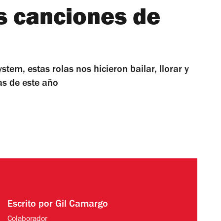
s canciones de
em, estas rolas nos hicieron bailar, llorar y
as de este año
Escrito por
Gil Camargo
Colaborador