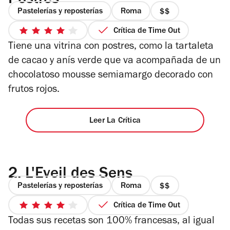
Postres
Pastelerías y reposterías
Roma
precio
2
Crítica de Time Out
4
de
Tiene una vitrina con postres, como la tartaleta
de
4
5
de cacao y anís verde que va acompañada de un
estrellas
chocolatoso mousse semiamargo decorado con
frutos rojos.
Leer La Crítica
2.
L'Eveil des Sens
Pastelerías y reposterías
Roma
precio
2
Crítica de Time Out
4
de
Todas sus recetas son 100% francesas, al igual
de
4