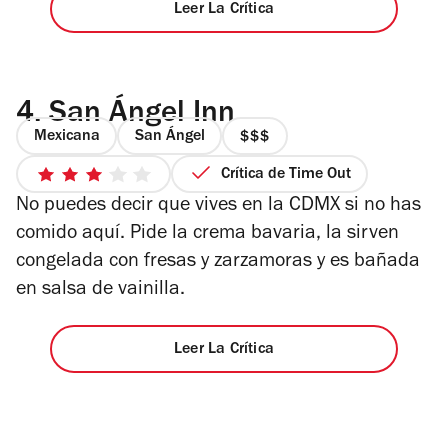
Leer La Crítica
4.
San Ángel Inn
Mexicana
San Ángel
precio
3
Crítica de Time Out
3
de
No puedes decir que vives en la CDMX si no has
de
4
5
comido aquí. Pide la crema bavaria, la sirven
estrellas
congelada con fresas y zarzamoras y es bañada
en salsa de vainilla.
Leer La Crítica