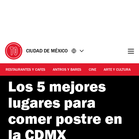
Ir
Ir
al
al
contenido
pie
de
página
CIUDAD DE MÉXICO
RESTAURANTES Y CAFES
ANTROS Y BARES
CINE
ARTE Y CULTURA
Los 5 mejores
lugares para
comer postre en
la CDMX