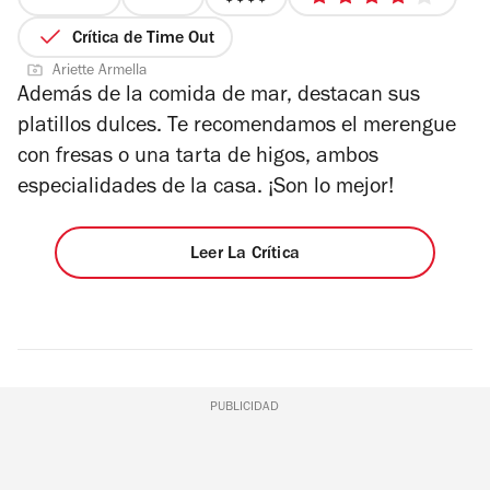
precio
4
4
de
Crítica de Time Out
de
5
Ariette Armella
4
estrellas
Además de la comida de mar, destacan sus
platillos dulces. Te recomendamos el merengue
con fresas o una tarta de higos, ambos
especialidades de la casa. ¡Son lo mejor!
Leer La Crítica
PUBLICIDAD