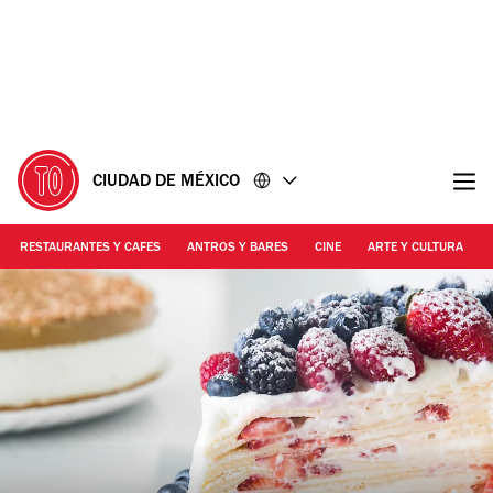
Ir
Ir
al
al
contenido
pie
de
página
CIUDAD DE MÉXICO
RESTAURANTES Y CAFES
ANTROS Y BARES
CINE
ARTE Y CULTURA