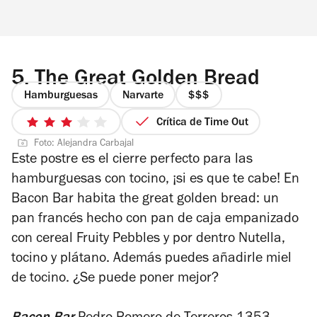
5.
The Great Golden Bread
Hamburguesas
Narvarte
precio
3
Crítica de Time Out
3
de
Foto: Alejandra Carbajal
de
4
Este postre es el cierre perfecto para las
5
hamburguesas con tocino, ¡si es que te cabe! En
estrellas
Bacon Bar habita
the great golden bread:
un
pan francés hecho con pan de caja empanizado
con cereal Fruity Pebbles y por dentro Nutella,
tocino y plátano. Además puedes añadirle miel
de tocino. ¿Se puede poner mejor?