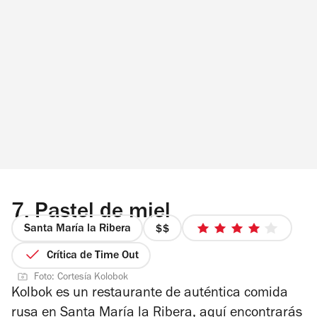
7.
Pastel de miel
Santa María la Ribera
precio
4
2
de
Crítica de Time Out
de
5
Foto: Cortesía Kolobok
4
estrellas
Kolbok es un restaurante de auténtica comida
rusa en Santa María la Ribera, aquí encontrarás