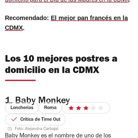
domicilio para el Día de las Madres en la CDMX
.
Recomendado:
El mejor pan francés en la
CDMX
.
Los 10 mejores postres a
domicilio en la CDMX
1.
Baby Monkey
Loncherías
Roma
3
de
Crítica de Time Out
5
Foto: Alejandra Carbajal
estrellas
Baby Monkey es el nombre de uno de los