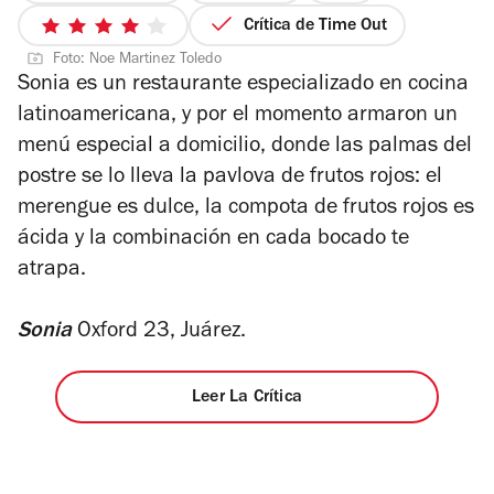
3
Crítica de Time Out
4
de
Foto: Noe Martinez Toledo
de
4
Sonia es un restaurante especializado en cocina
5
latinoamericana, y por el momento armaron un
estrellas
menú especial a domicilio, donde las palmas del
postre se lo lleva la pavlova de frutos rojos: el
merengue es dulce, la compota de frutos rojos es
ácida y la combinación en cada bocado te
atrapa.
Sonia
Oxford 23, Juárez.
Leer La Crítica