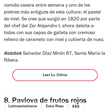
comida casera entre semana y uno de los
postres más antiguos de esta cultura: el pastel
de miel. Se cree que surgió en 1820 por parte
del chef del Zar Alejandro I; ahora deleita a
todos con sus capas de galleta con cremoso
relleno de caramelo con miel y cubierta de nuez.
Kolobok
Salvador Díaz Mirón 87, Santa María la
Ribera.
Leer La Crítica
8.
Pavlova de frutos rojos
Latinoamericana
Zona Rosa
precio