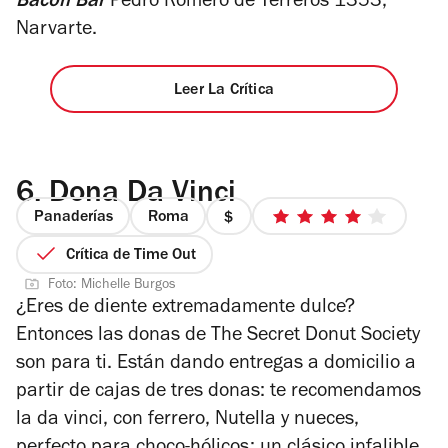
Bacon Bar
Pedro Romero de Terreros 1353,
Narvarte.
Leer La Crítica
6.
Dona Da Vinci
Panaderías
Roma
precio
4
1
de
Crítica de Time Out
de
5
Foto: Michelle Burgos
4
estrellas
¿Eres de diente extremadamente dulce?
Entonces las donas de The Secret Donut Society
son para ti. Están dando entregas a domicilio a
partir de cajas de tres donas: te recomendamos
la da vinci, con ferrero, Nutella y nueces,