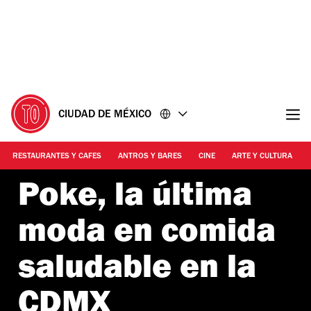
Ir
Ir
al
al
contenido
pie
de
página
CIUDAD DE MÉXICO
RESTAURANTES Y CAFES
ANTROS Y BARES
CINE
ARTE Y CULTURA
Poke, la última
moda en comida
saludable en la
CDMX