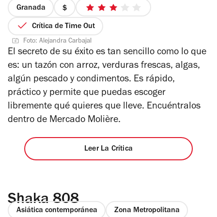
Granada
precio
3
1
de
Crítica de Time Out
de
5
Foto: Alejandra Carbajal
4
estrellas
El secreto de su éxito es tan sencillo como lo que
es: un tazón con arroz, verduras frescas, algas,
algún pescado y condimentos. Es rápido,
práctico y permite que puedas escoger
libremente qué quieres que lleve. Encuéntralos
dentro de Mercado
Molière.
Leer La Crítica
Shaka 808
Asiática contemporánea
Zona Metropolitana