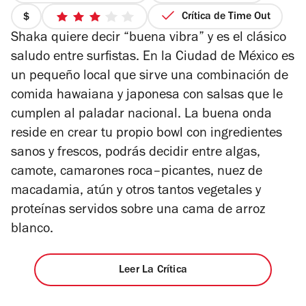
Crítica de Time Out
precio
3
Shaka quiere decir “buena vibra” y es el clásico
1
de
de
5
saludo entre surfistas. En la Ciudad de México es
4
estrellas
un pequeño local que sirve una combinación de
comida hawaiana y japonesa con salsas que le
cumplen al paladar nacional. La buena onda
reside en crear tu propio bowl con ingredientes
sanos y frescos, podrás decidir entre algas,
camote, camarones roca–picantes, nuez de
macadamia, atún y otros tantos vegetales y
proteínas servidos sobre una cama de arroz
blanco.
Leer La Crítica