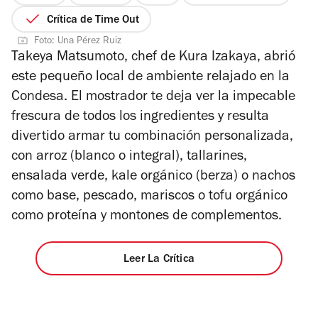
3
de
Crítica de Time Out
de
5
Foto: Una Pérez Ruiz
4
estrellas
Takeya Matsumoto, chef de Kura Izakaya, abrió
este pequeño local de ambiente relajado en la
Condesa. El mostrador te deja ver la impecable
frescura de todos los ingredientes y resulta
divertido armar tu combinación personalizada,
con arroz (blanco o integral), tallarines,
ensalada verde, kale orgánico (berza) o nachos
como base, pescado, mariscos o tofu orgánico
como proteína y montones de complementos.
Leer La Crítica