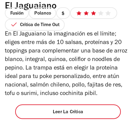
El Jaguaiano
Fusión
Polanco
precio
3
1
de
Crítica de Time Out
de
5
En El Jaguaiano la imaginación es el límite;
4
estrellas
eliges entre más de 10 salsas, proteínas y 20
toppings para complementar una base de arroz
blanco, integral, quinoa, coliflor o noodles de
pepino. La trampa está en elegir la proteína
ideal para tu poke personalizado, entre atún
nacional, salmón chileno, pollo, fajitas de res,
tofu o surimi, incluso cochinita pibil.
Leer La Crítica