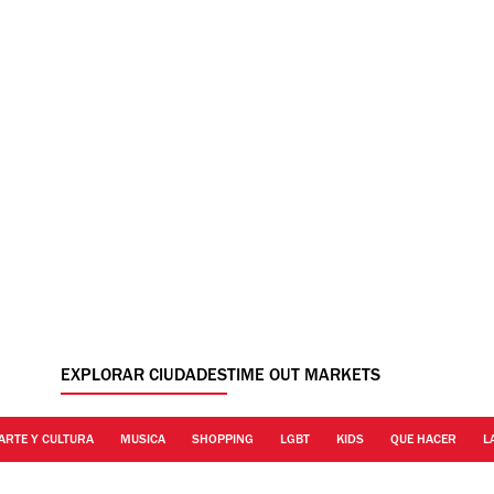
EXPLORAR CIUDADES
TIME OUT MARKETS
ARTE Y CULTURA
MUSICA
SHOPPING
LGBT
KIDS
QUE HACER
L