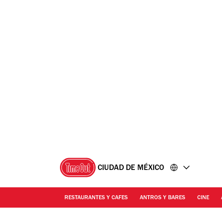
Ir
Ir
al
al
contenido
pie
de
página
CIUDAD DE MÉXICO
RESTAURANTES Y CAFES
ANTROS Y BARES
CINE