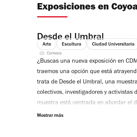
Exposiciones en Coyo
Desde el Umbral
Arte
Escultura
Ciudad Universitaria
Cortesía
¿Buscas una nueva exposición en CDM
traemos una opción que está atrayendo
trata de Desde el Umbral, una muestra
colectivos, investigadores y activistas
muestra está centrada en abordar el 
del planeta, de tal forma que sirvan 
entre el mundo natural desde su objeto
reconfiguración de su ontología. La ex