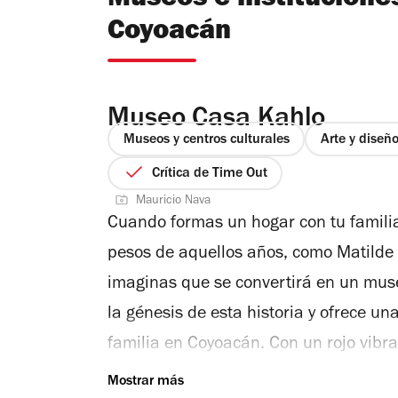
Museos e institucione
de los grupos que surgió a mediados d
Coyoacán
clima de represión estatal y transforma
propuestas se presentan en cinco núcl
Frentes y movimientos; Irreverencias y 
Museo Casa Kahlo
grupos, y Colectividades en deriva par
Museos y centros culturales
Arte y diseñ
actividad de estas agrupaciones. Por m
Crítica de Time Out
Jóvenes Artistas de París de 1977; las 
Mauricio Nava
organizadas por el Frente Mexicano de
Cuando formas un hogar con tu familia
iniciativas autogestionadas de los gru
pesos de aquellos años, como Matilde 
imaginas que se convertirá en un mus
la génesis de esta historia y ofrece un
familia en Coyoacán. Con un rojo vibra
típico de las casas mexicanas antiguas