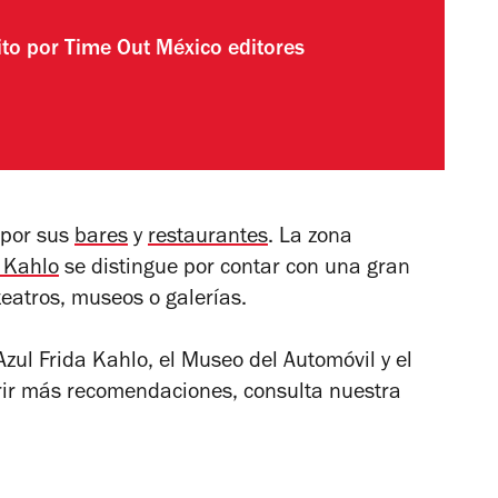
ito por
Time Out México editores
 por sus
bares
y
restaurantes
. La zona
 Kahlo
se distingue por contar con una gran
teatros, museos o galerías.
zul Frida Kahlo, el Museo del Automóvil y el
rir más recomendaciones, consulta nuestra