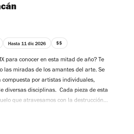
acán
Hasta 11 dic 2026
precio
2
X para conocer en esta mitad de año? Te
de
4
 las miradas de los amantes del arte. Se
 compuesta por artistas individuales,
 de diversas disciplinas. Cada pieza de esta
duelo que atravesamos con la destrucción
como un puente que marquen la distancia
 de uso y explotación, así como la
posición fue diseñada recuperando la visión