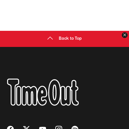
C
Back to Top