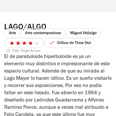
LAGO/ALGO
Arte
Arte contemporáneo
Miguel Hidalgo
Crítica de Time Out
4
Foto: Ángel Arroyo
de
El de paraboloide hiperboloide es ya un
5
elemento muy distintivo e impresionante de este
estrellas
espacio cultural. Además de que su mirada al
Lago Mayor lo hacen idílico. Es un sueño visitarlo
y recorrer sus exposiciones. Por eso no podía
faltar en este listado. Fue abierto en 1964 y
diseñado por Leónides Guadarrama y Alfonso
Ramírez Ponce, aunque a veces mal atribuido a
Felix Candela, ya que este último fue muy