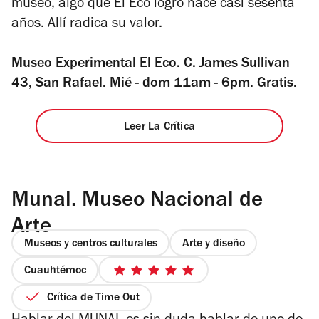
museo, algo que El Eco logró hace casi sesenta
años. Allí radica su valor.
Museo Experimental El Eco. C. James Sullivan
43, San Rafael. Mié - dom 11am - 6pm. Gratis.
Leer La Crítica
Munal. Museo Nacional de
Arte
Museos y centros culturales
Arte y diseño
Cuauhtémoc
5
de
Crítica de Time Out
5