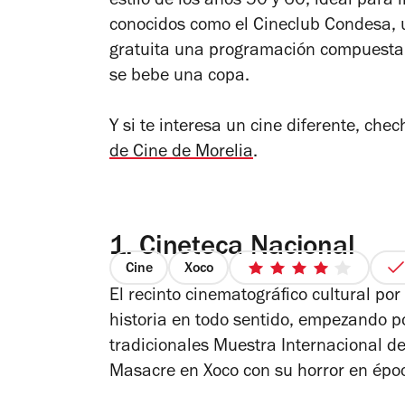
estilo de los años 50 y 60, ideal para 
conocidos como el Cineclub Condesa, 
gratuita una programación compuesta 
se bebe una copa.
Y si te interesa un cine diferente, che
de Cine de Morelia
.
1.
Cineteca Nacional
Cine
Xoco
4
El recinto cinematográfico cultural po
de
5
historia en todo sentido, empezando p
estrellas
tradicionales Muestra Internacional de 
Masacre en Xoco con su horror en épo