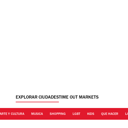
EXPLORAR CIUDADES
TIME OUT MARKETS
ARTE Y CULTURA
MUSICA
SHOPPING
LGBT
KIDS
QUE HACER
L