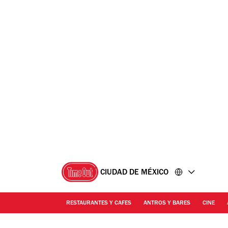
Ir
Ir
al
al
contenido
pie
de
página
CIUDAD DE MÉXICO
RESTAURANTES Y CAFES
ANTROS Y BARES
CINE