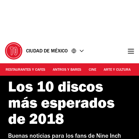
Ir
Ir
al
al
contenido
pie
de
página
CIUDAD DE MÉXICO
RESTAURANTES Y CAFES
ANTROS Y BARES
CINE
ARTE Y CULTURA
Los 10 discos
más esperados
de 2018
Buenas noticias para los fans de Nine Inch