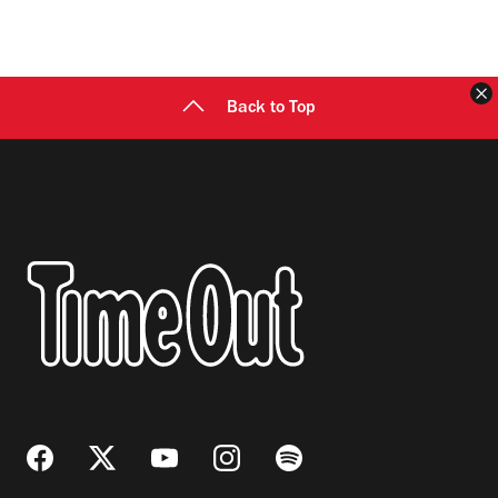
C
Back to Top