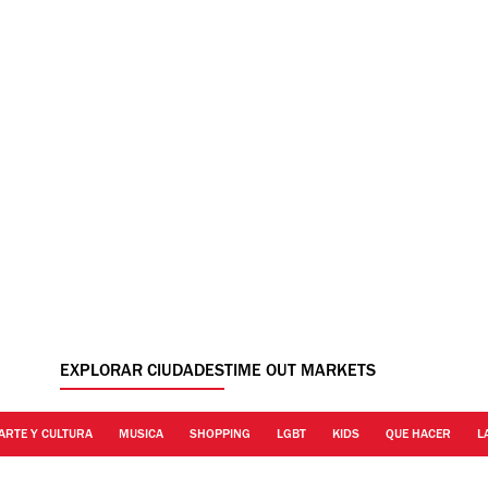
EXPLORAR CIUDADES
TIME OUT MARKETS
ARTE Y CULTURA
MUSICA
SHOPPING
LGBT
KIDS
QUE HACER
L