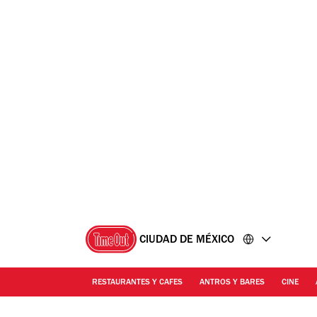
Ir
Ir
al
al
contenido
pie
de
página
CIUDAD DE MÉXICO
RESTAURANTES Y CAFES
ANTROS Y BARES
CINE