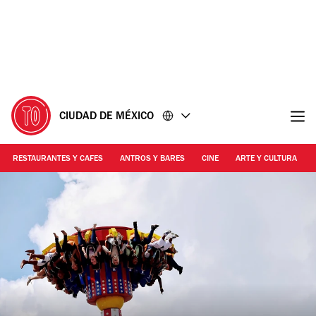
Ir
Ir
al
al
contenido
pie
de
página
CIUDAD DE MÉXICO
RESTAURANTES Y CAFES
ANTROS Y BARES
CINE
ARTE Y CULTURA