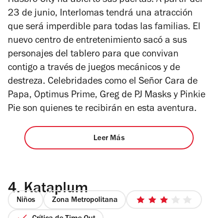
Hasbro City ha abierto sus puertas! A partir del
23 de junio, Interlomas tendrá una atracción
que será imperdible para todas las familias. El
nuevo centro de entretenimiento sacó a sus
personajes del tablero para que convivan
contigo a través de juegos mecánicos y de
destreza. Celebridades como el Señor Cara de
Papa, Optimus Prime, Greg de PJ Masks y Pinkie
Pie son quienes te recibirán en esta aventura.
Leer Más
4.
Kataplum
Niños
Zona Metropolitana
3
de