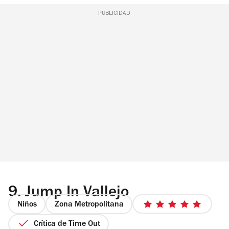
PUBLICIDAD
9.
Jump In Vallejo
Niños
Zona Metropolitana
5
de
Crítica de Time Out