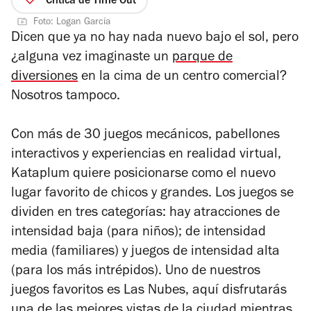
Crítica de Time Out
5
Foto: Logan García
estrellas
Dicen que ya no hay nada nuevo bajo el sol, pero
¿alguna vez imaginaste un
parque de
diversiones
en la cima de un centro comercial?
Nosotros tampoco.
Con más de 30 juegos mecánicos, pabellones
interactivos y experiencias en realidad virtual,
Kataplum quiere posicionarse como el nuevo
lugar favorito de chicos y grandes. Los juegos se
dividen en tres categorías: hay atracciones de
intensidad baja (para niños); de intensidad
media (familiares) y juegos de intensidad alta
(para los más intrépidos). Uno de nuestros
juegos favoritos es Las Nubes, aquí disfrutarás
una de las mejores vistas de la ciudad mientras